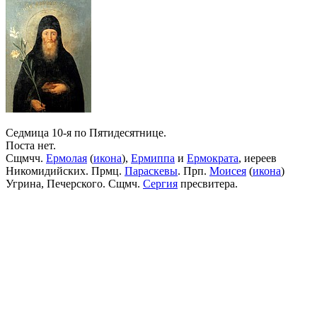
Седмица 10-я по Пятидесятнице.
Поста нет.
Сщмчч.
Ермолая
(
икона
),
Ермиппа
и
Ермократа
, иереев
Никомидийских. Прмц.
Параскевы
. Прп.
Моисея
(
икона
)
Угрина, Печерского. Сщмч.
Сергия
пресвитера.