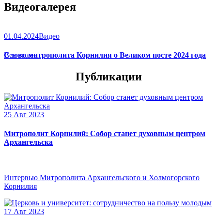
Видеогалерея
01.04.2024
Видео
Слово митрополита Корнилия о Великом посте 2024 года
Все видео
Публикации
25 Авг 2023
Митрополит Корнилий: Собор станет духовным центром
Архангельска
Интервью Митрополита Архангельского и Холмогорского
Корнилия
17 Авг 2023