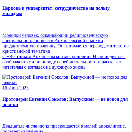
Церковь и университет: сотрудничество на пользу
молодым
Молодой человек, осваивающий религиоведческую
специальность, прошел в Архангельской епархии
преддипломную практику. Он занимается переводами текстов
христианской тематики.
С «Вестником Архангельской митрополии» Иван поделился
соображениями по поводу своей деятельности и рассказал
читателям о взглядах на духовную жизнь.
16 Июн 2023
Протоиерей Евгений Соколов: Выпускной — не повод для
пьянки
Двадцатые числа июня превращаются в малый апокалипсис,
полагает священник.