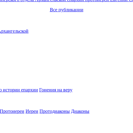
Все публикации
о истории епархии
Гонения на веру
Протоиереи
Иереи
Протодиаконы
Диаконы