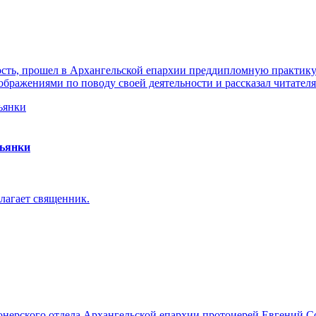
ть, прошел в Архангельской епархии преддипломную практику. 
ражениями по поводу своей деятельности и рассказал читателя
пьянки
лагает священник.
онерского отдела Архангельской епархии протоиерей Евгений С