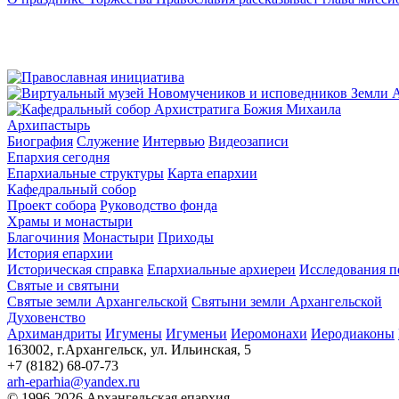
Архипастырь
Биография
Служение
Интервью
Видеозаписи
Епархия сегодня
Епархиальные структуры
Карта епархии
Кафедральный собор
Проект собора
Руководство фонда
Храмы и монастыри
Благочиния
Монастыри
Приходы
История епархии
Историческая справка
Епархиальные архиереи
Исследования п
Святые и святыни
Святые земли Архангельской
Святыни земли Архангельской
Духовенство
Архимандриты
Игумены
Игуменьи
Иеромонахи
Иеродиаконы
163002, г.Архангельск, ул. Ильинская, 5
+7 (8182) 68-07-73
arh-eparhia@yandex.ru
© 1996-2026 Архангельская епархия