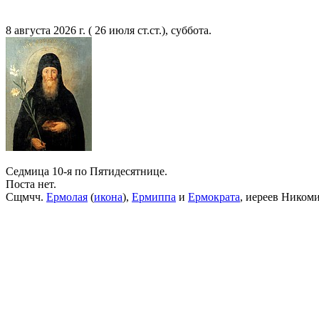
8 августа 2026 г. ( 26 июля ст.ст.), суббота.
Седмица 10-я по Пятидесятнице.
Поста нет.
Сщмчч.
Ермолая
(
икона
),
Ермиппа
и
Ермократа
, иереев Ником