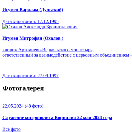
Игумен Варлаам (Дульский)
Дата хиротонии:
17.12.1995
Игумен Митрофан (Охалов )
клирик Артемиево-Веркольского монастыря,
ответственный за взаимодействие с церковным объединением 
Дата хиротонии:
27.09.1997
Фотогалерея
22.05.2024
(48 фото)
Служение митрополита Корнилия 22 мая 2024 года
Все фото