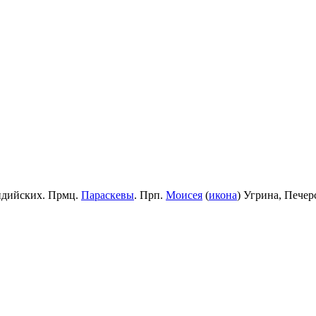
идийских. Прмц.
Параскевы
. Прп.
Моисея
(
икона
) Угрина, Пече