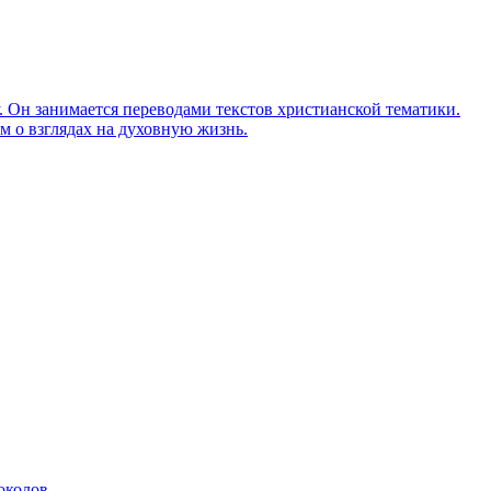
Он занимается переводами текстов христианской тематики.
м о взглядах на духовную жизнь.
околов.