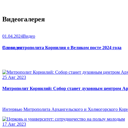
Видеогалерея
01.04.2024
Видео
Слово митрополита Корнилия о Великом посте 2024 года
Все видео
25 Авг 2023
Митрополит Корнилий: Собор станет духовным центром Ар
Интервью Митрополита Архангельского и Холмогорского Кор
17 Авг 2023