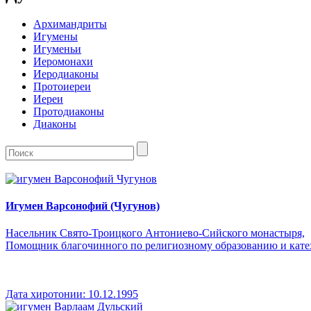
Архимандриты
Игумены
Игуменьи
Иеромонахи
Иеродиаконы
Протоиереи
Иереи
Протодиаконы
Диаконы
Игумен Варсонофий (Чугунов)
Насельник Свято-Троицкого Антониево-Сийского монастыря,
Помощник благочинного по религиозному образованию и кате
Дата хиротонии:
10.12.1995