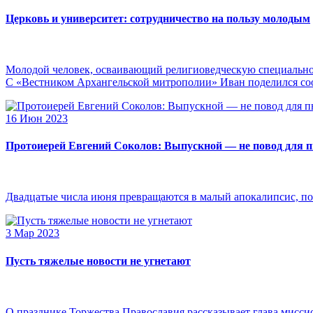
Церковь и университет: сотрудничество на пользу молодым
Молодой человек, осваивающий религиоведческую специальнос
С «Вестником Архангельской митрополии» Иван поделился сооб
16 Июн 2023
Протоиерей Евгений Соколов: Выпускной — не повод для 
Двадцатые числа июня превращаются в малый апокалипсис, по
3 Мар 2023
Пусть тяжелые новости не угнетают
О празднике Торжества Православия рассказывает глава мисси