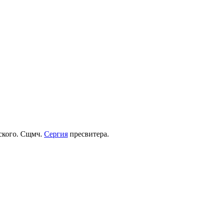
рского. Сщмч.
Сергия
пресвитера.