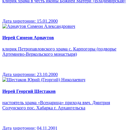
клирик храма в честь иконы Божией Матери «Владимирская»
Дата хиротонии:
15.01.2000
Иерей Симеон Арнаутов
клирик Петропавловского храма с. Карпогоры (подворье
Артемиево-Веркольского монастыря)
Дата хиротонии:
23.10.2000
Иерей Георгий Шестаков
настоятель храма «Всецарица» прихода вмч. Дмитрия
Солунского пос. Хабарка г. Архангельска
Дата хиротонии:
04.11.2001