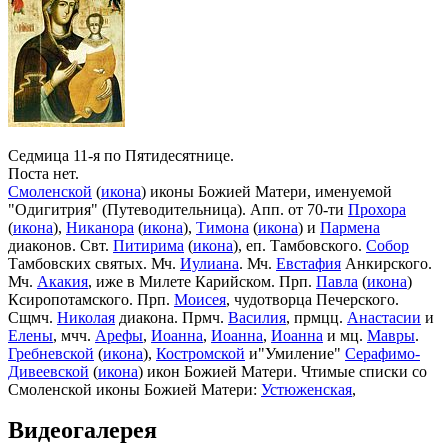
Седмица 11-я по Пятидесятнице.
Поста нет.
Смоленской
(
икона
) иконы Божией Матери, именуемой
"Одигитрия" (Путеводительница). Апп. от 70-ти
Прохора
(
икона
),
Никанора
(
икона
),
Тимона
(
икона
) и
Пармена
диаконов. Свт.
Питирима
(
икона
), еп. Тамбовского.
Собор
Тамбовских святых. Мч.
Иулиана
. Мч.
Евстафия
Анкирского.
Мч.
Акакия
, иже в Милете Карийском. Прп.
Павла
(
икона
)
Ксиропотамского. Прп.
Моисея
, чудотворца Печерского.
Сщмч.
Николая
диакона. Прмч.
Василия
, прмцц.
Анастасии
и
Елены
, мчч.
Арефы
,
Иоанна
,
Иоанна
,
Иоанна
и мц.
Мавры
.
Гребневской
(
икона
),
Костромской
и"Умиление"
Серафимо-
Дивеевской
(
икона
) икон Божией Матери. Чтимые списки со
Смоленской иконы Божией Матери:
Устюженская
,
Выдропусская
,
Христофоровская
,
Супрасльская
,
Югская
Видеогалерея
(
икона
),
Игрицкая
,
Шуйская
(
икона
),
Седмиезерная
,
Сергиевская
(в Троице-Сергиевой Лавре).