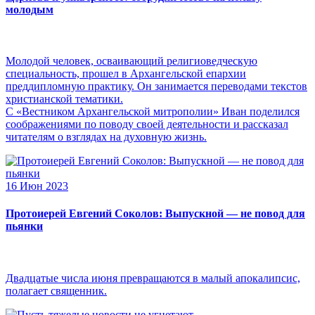
молодым
Молодой человек, осваивающий религиоведческую
специальность, прошел в Архангельской епархии
преддипломную практику. Он занимается переводами текстов
христианской тематики.
С «Вестником Архангельской митрополии» Иван поделился
соображениями по поводу своей деятельности и рассказал
читателям о взглядах на духовную жизнь.
16 Июн 2023
Протоиерей Евгений Соколов: Выпускной — не повод для
пьянки
Двадцатые числа июня превращаются в малый апокалипсис,
полагает священник.