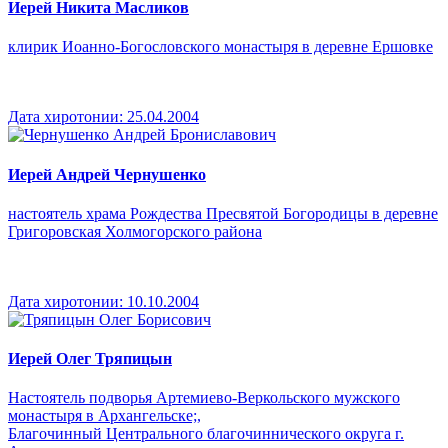
Иерей Никита Масликов
клирик Иоанно-Богословского монастыря в деревне Ершовке
Дата хиротонии:
25.04.2004
Иерей Андрей Чернушенко
настоятель храма Рождества Пресвятой Богородицы в деревне
Григоровская Холмогорского района
Дата хиротонии:
10.10.2004
Иерей Олег Тряпицын
Настоятель подворья Артемиево-Веркольского мужского
монастыря в Архангельске;,
Благочинный Центрального благочиннического округа г.