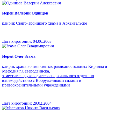
Иерей Валерий Одинцов
клирик Свято-Троицкого храма в Архангельске
Дата хиротонии:
04.06.2003
Иерей Олег Згама
клирик храма во имя святых равноапостольных Кирилла и
Мефодия г.Северодвинска,
заместитель руководителя епархиального отдела по
взаимодействию с Вооруженными силами и
правоохранительными учреждениями
Дата хиротонии:
29.02.2004