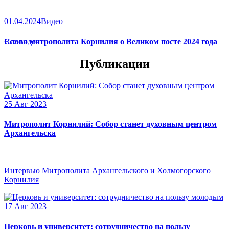
01.04.2024
Видео
Слово митрополита Корнилия о Великом посте 2024 года
Все видео
Публикации
25 Авг 2023
Митрополит Корнилий: Собор станет духовным центром
Архангельска
Интервью Митрополита Архангельского и Холмогорского
Корнилия
17 Авг 2023
Церковь и университет: сотрудничество на пользу