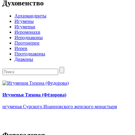
Духовенство
Архимандриты
Игумены
Игуменьи
Иеромонахи
Иеродиаконы
Протоиереи
Иереи
Протодиаконы
Диаконы
Игуменья Тихона (Фёдорова)
игуменья Сурского Иоанновского женского монастыря