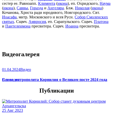
сестер ее. Равноапп.
Климента
(
икона
), еп. Охридского,
Наума
(
икона
),
Саввы
,
Горазда
и
Ангеляра
. Блж.
Николая
(
икона
)
Кочанова, Христа ради юродивого, Новгородского. Свт.
Иоасафа
, митр. Московского и всея Руси.
Собор Смоленских
святых
. Сщмч.
Амвросия
, еп. Сарапульского. Сщмч.
Платона
и
Пантелеимона
пресвитера. Сщмч.
Иоанна
пресвитера.
Видеогалерея
01.04.2024
Видео
Слово митрополита Корнилия о Великом посте 2024 года
Все видео
Публикации
25 Авг 2023