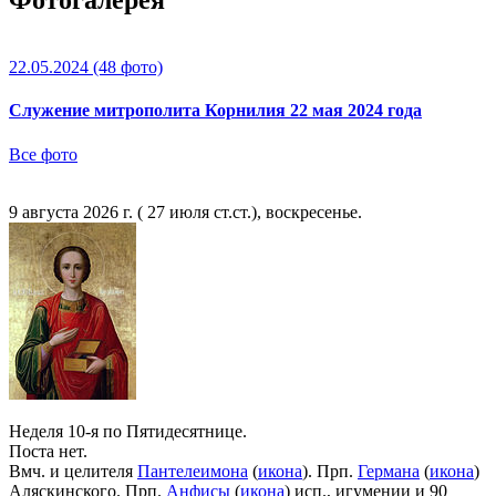
Фотогалерея
22.05.2024
(48 фото)
Служение митрополита Корнилия 22 мая 2024 года
Все фото
9 августа 2026 г. ( 27 июля ст.ст.), воскресенье.
Неделя 10-я по Пятидесятнице.
Поста нет.
Вмч. и целителя
Пантелеимона
(
икона
). Прп.
Германа
(
икона
)
Аляскинского. Прп.
Анфисы
(
икона
) исп., игумении и 90