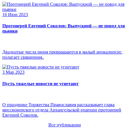
16 Июн 2023
Протоиерей Евгений Соколов: Выпускной — не повод для
пьянки
Двадцатые числа июня превращаются в малый апокалипсис,
полагает священник.
3 Мар 2023
Пусть тяжелые новости не угнетают
О празднике Торжества Православия рассказывает глава
миссионерского отдела Архангельской епархии протоиерей
Евгений Соколов.
Все публикации