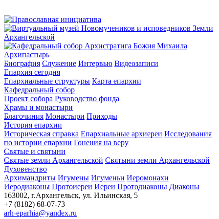
Архипастырь
Биография
Служение
Интервью
Видеозаписи
Епархия сегодня
Епархиальные структуры
Карта епархии
Кафедральный собор
Проект собора
Руководство фонда
Храмы и монастыри
Благочиния
Монастыри
Приходы
История епархии
Историческая справка
Епархиальные архиереи
Исследования
по истории епархии
Гонения на веру
Святые и святыни
Святые земли Архангельской
Святыни земли Архангельской
Духовенство
Архимандриты
Игумены
Игуменьи
Иеромонахи
Иеродиаконы
Протоиереи
Иереи
Протодиаконы
Диаконы
163002, г.Архангельск, ул. Ильинская, 5
+7 (8182) 68-07-73
arh-eparhia@yandex.ru