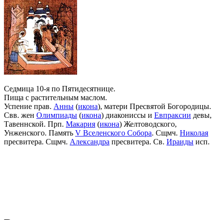
Седмица 10-я по Пятидесятнице.
Пища с растительным маслом.
Успение прав.
Анны
(
икона
), матери Пресвятой Богородицы.
Свв. жен
Олимпиады
(
икона
) диакониссы и
Евпраксии
девы,
Тавеннской. Прп.
Макария
(
икона
) Желтоводского,
Унженского. Память
V Вселенского Собора
. Сщмч.
Николая
пресвитера. Сщмч.
Александра
пресвитера. Св.
Ираиды
исп.