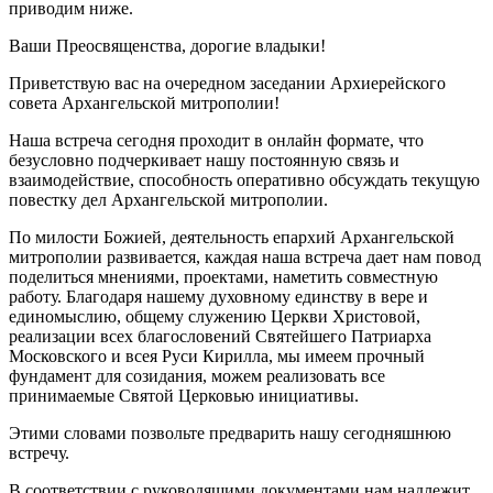
приводим ниже.
Ваши Преосвященства, дорогие владыки!
Приветствую вас на очередном заседании Архиерейского
совета Архангельской митрополии!
Наша встреча сегодня проходит в онлайн формате, что
безусловно подчеркивает нашу постоянную связь и
взаимодействие, способность оперативно обсуждать текущую
повестку дел Архангельской митрополии.
По милости Божией, деятельность епархий Архангельской
митрополии развивается, каждая наша встреча дает нам повод
поделиться мнениями, проектами, наметить совместную
работу. Благодаря нашему духовному единству в вере и
единомыслию, общему служению Церкви Христовой,
реализации всех благословений Святейшего Патриарха
Московского и всея Руси Кирилла, мы имеем прочный
фундамент для созидания, можем реализовать все
принимаемые Святой Церковью инициативы.
Этими словами позвольте предварить нашу сегодняшнюю
встречу.
В соответствии с руководящими документами нам надлежит