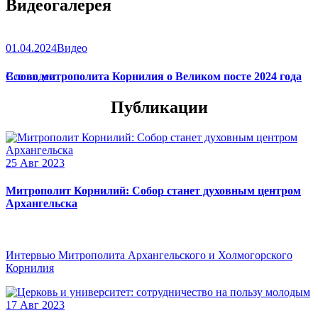
Видеогалерея
01.04.2024
Видео
Слово митрополита Корнилия о Великом посте 2024 года
Все видео
Публикации
25 Авг 2023
Митрополит Корнилий: Собор станет духовным центром
Архангельска
Интервью Митрополита Архангельского и Холмогорского
Корнилия
17 Авг 2023