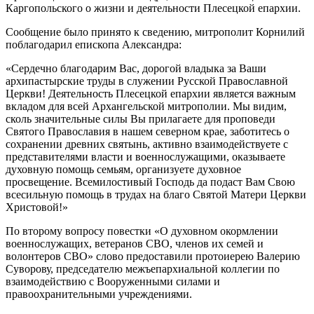
Каргопольского о жизни и деятельности Плесецкой епархии.
Сообщение было принято к сведению, митрополит Корнилий
поблагодарил епископа Александра:
«Сердечно благодарим Вас, дорогой владыка за Ваши
архипастырские труды в служении Русской Православной
Церкви! Деятельность Плесецкой епархии является важным
вкладом для всей Архангельской митрополии. Мы видим,
сколь значительные силы Вы прилагаете для проповеди
Святого Православия в нашем северном крае, заботитесь о
сохранении древних святынь, активно взаимодействуете с
представителями власти и военнослужащими, оказываете
духовную помощь семьям, организуете духовное
просвещение. Всемилостивый Господь да подаст Вам Свою
всесильную помощь в трудах на благо Святой Матери Церкви
Христовой!»
По второму вопросу повестки «О духовном окормлении
военнослужащих, ветеранов СВО, членов их семей и
волонтеров СВО» слово предоставили протоиерею Валерию
Суворову, председателю межъепархиальной коллегии по
взаимодействию с Вооруженными силами и
правоохранительными учреждениями.