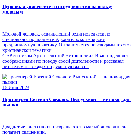
Церковь и университет: сотрудничество на пользу
молодым
Молодой человек, осваивающий религиоведческую
специальность, прошел в Архангельской епархии
преддипломную практику. Он занимается переводами текстов
христианской тематики.
С «Вестником Архангельской митрополии» Иван поделился
соображениями по поводу своей деятельности и рассказал
читателям о взглядах на духовную жизнь.
16 Июн 2023
Протоиерей Евгений Соколов: Выпускной — не повод для
пьянки
Двадцатые числа июня превращаются в малый апокалипсис,
полагает священник.