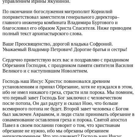
управлением Ирины Якуниной.
По окончании богослужения митрополит Корнилий
поприветствовал заместителя генерального директора–
главного инженера комбината Владимира Буртового и
благословил его образом Христа Спасителя. Ниже приводим
полный текст архипастырского слова.
Ваше Преосвященство, дорогой владыка Софроний.
Уважаемый Владимир Петрович! Дорогие братья и сестры!
Сердечно приветствую всех вас и поздравляю с праздником
Обрезания Господня, с праздником памяти святителя Василия
Великого и с наступившим Новолетием.
Господь наш Иисус Христос повиновался древним
установлениям и принял Обрезание, хотя не нуждался в этом,
ибо не имел никакого греха, страсти или порока. Мы помним,
что первый завет Господь Бог заключил с человечеством
после потопа, Он дал радугу и сказал Ною, что больше
всемирного потопа не будет. Второй завет человека с Богом
был заключен Авраамом, и люди стали принимать обрезание в
ознаменование оставления греха и порока. Святой апостол
Павел в своем послании говорит о том, что христианам
обрезание не нужно, ибо мы обрезаны обрезанием
нерукотворенным. Что это означает? Господь наш Иисус