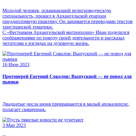
Молодой человек, осваивающий религиоведческую
специальность, прошел в Архангельской епархии
преддипломную практику. Он занимается переводами текстов
христианской тематики.
С «Вестником Архангельской митрополии» Иван поделился
соображениями по поводу своей деятельности и рассказал
читателям о взглядах на духовную жизнь.
16 Июн 2023
Протоиерей Евгений Соколов: Выпускной — не повод для
пьянки
Двадцатые числа июня превращаются в малый апокалипсис,
полагает священник.
3 Мар 2023