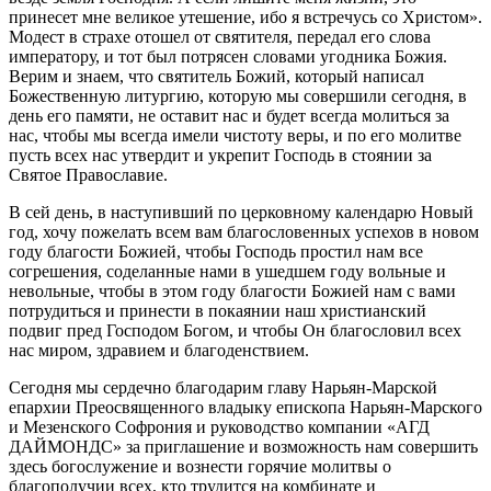
принесет мне великое утешение, ибо я встречусь со Христом».
Модест в страхе отошел от святителя, передал его слова
императору, и тот был потрясен словами угодника Божия.
Верим и знаем, что святитель Божий, который написал
Божественную литургию, которую мы совершили сегодня, в
день его памяти, не оставит нас и будет всегда молиться за
нас, чтобы мы всегда имели чистоту веры, и по его молитве
пусть всех нас утвердит и укрепит Господь в стоянии за
Святое Православие.
В сей день, в наступивший по церковному календарю Новый
год, хочу пожелать всем вам благословенных успехов в новом
году благости Божией, чтобы Господь простил нам все
согрешения, соделанные нами в ушедшем году вольные и
невольные, чтобы в этом году благости Божией нам с вами
потрудиться и принести в покаянии наш христианский
подвиг пред Господом Богом, и чтобы Он благословил всех
нас миром, здравием и благоденствием.
Сегодня мы сердечно благодарим главу Нарьян-Марской
епархии Преосвященного владыку епископа Нарьян-Марского
и Мезенского Софрония и руководство компании «АГД
ДАЙМОНДС» за приглашение и возможность нам совершить
здесь богослужение и вознести горячие молитвы о
благополучии всех, кто трудится на комбинате и