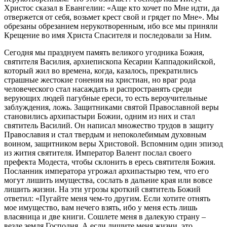
Христос сказал в Евангелии: «Аще кто хочет по Мне идти, да
отвержется от себя, возьмет крест свой и грядет по Мне». Мы
обрезаны обрезанием нерукотворенным, ибо все мы приняли
Крещение во имя Христа Спасителя и последовали за Ним.
Сегодня мы празднуем память великого угодника Божия,
святителя Василия, архиепископа Кесарии Каппадокийской,
который жил во времена, когда, казалось, прекратились
страшные жестокие гонения на христиан, но враг рода
человеческого стал насаждать и распространять среди
верующих людей пагубные ереси, то есть вероучительные
заблуждения, ложь. Защитниками святой Православной веры
становились архипастыри Божии, одним из них и стал
святитель Василий. Он написал множество трудов в защиту
Православия и стал твердым и непоколебимым духовным
воином, защитником веры Христовой. Вспомним один эпизод
из жития святителя. Император Валент послал своего
префекта Модеста, чтобы склонить в ересь святителя Божия.
Посланник императора угрожал архипастырю тем, что его
могут лишить имущества, сослать в дальние края или вовсе
лишить жизни. На эти угрозы кроткий святитель Божий
ответил: «Пугайте меня чем-то другим. Если хотите отнять
мое имущество, вам нечего взять, ибо у меня есть лишь
власяница и две книги. Сошлете меня в далекую страну –
везде земля Господня. А если лишите меня жизни, это