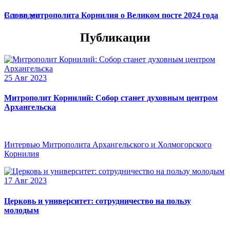
Слово митрополита Корнилия о Великом посте 2024 года
Все видео
Публикации
25 Авг 2023
Митрополит Корнилий: Собор станет духовным центром
Архангельска
Интервью Митрополита Архангельского и Холмогорского
Корнилия
17 Авг 2023
Церковь и университет: сотрудничество на пользу
молодым