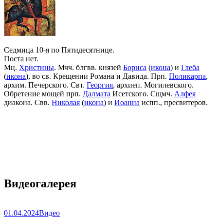
Седмица 10-я по Пятидесятнице.
Поста нет.
Мц.
Христины
. Мчч. блгвв. князей
Бориса
(
икона
) и
Глеба
(
икона
), во св. Крещении Романа и Давида. Прп.
Поликарпа
,
архим. Печерского. Свт.
Георгия
, архиеп. Могилевского.
Обретение мощей прп.
Далмата
Исетского. Сщмч.
Алфея
диакона. Свв.
Николая
(
икона
) и
Иоанна
испп., пресвитеров.
Видеогалерея
01.04.2024
Видео