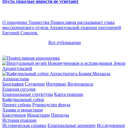
Пусть тяжелые новости не угнетают
О празднике Торжества Православия рассказывает глава
миссионерского отдела Архангельской епархии протоиерей
Евгений Соколов.
Все публикации
Архипастырь
Биография
Служение
Интервью
Видеозаписи
Епархия сегодня
Епархиальные структуры
Карта епархии
Кафедральный собор
Проект собора
Руководство фонда
Храмы и монастыри
Благочиния
Монастыри
Приходы
История епархии
Историческая справка
Епархиальные архиереи
Исследования