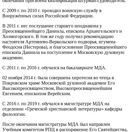
окончании присвоена квалификация штурман-судоводитель.
С 2009 г. по 2010 г. проходил воинскую службу в
Вооружённых силах Российской Федерации.
В 2011 г. нес послушание старшего иподиакона у
Преосвященнейщего Даниила, епископа Архангельского и
Холмогорского. В том же году получил рекомендацию
настоятеля Артемиево-Веркольского подворья, игумена
Феодосия (Нестерова), и благословение Преосвященнейшего
епископа Даниила на поступление в Московскую духовную
академию.
С 2011 г. по 2016 г. обучался на бакалавриате МДА.
02 ноября 2014 г. была совершена хиротесия во чтеца в
Покровском храме Московской духовной академии Его
Высокопреосвященством, Высокопреосвященнейшим
Евгением, епископом Верейским.
С 2016 г. по 2019 г. обучался в магистратуре МДА на
отделении «Греческой христианской литературы» кафедры
филологии.
После окончания магистратуры МДА был направлен
Учебным комитетом РПЦ в распоряжение Его Святейшества,