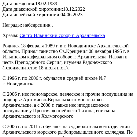
Дата рождения:
18.02.1989
Дата диаконской хиротонии:
18.12.2022
Дата иерейской хиротонии:
04.06.2023
Награды: набедренник .
Храмы:
Свято-Ильинский cобор г. Архангельска
Родился
18 февраля 1989 г. в г. Новодвинске Архангельской
области. Принял таинство Св.Крещения 08 декабря 1995 г. в
Ильинском кафедральном соборе г. Архангельска. Назван в
честь Преподобного Сергия, игумена Радонежского
(тезоименитство 18 июля н.ст.).
С 1996 г. по 2006 г. обучался в средней школе №7
г. Новодвинска.
С 2006 г. нес пономарское, певческое и прочие послушания на
подворье Артемиево-Веркольского монастыря в
Архангельске, а с 2008 г. также нес иподиаконское
послушание у Преосвященнейшего Тихона, епископа
Архангельского и Холмогорского.
С 2006 г. по 2011 г. обучался на судоводительском отделении
Архангельского морского рыбопромышленного колледжа. По