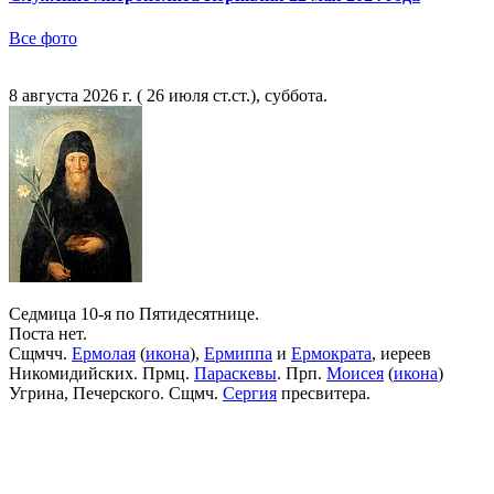
Все фото
8 августа 2026 г. ( 26 июля ст.ст.), суббота.
Седмица 10-я по Пятидесятнице.
Поста нет.
Сщмчч.
Ермолая
(
икона
),
Ермиппа
и
Ермократа
, иереев
Никомидийских. Прмц.
Параскевы
. Прп.
Моисея
(
икона
)
Угрина, Печерского. Сщмч.
Сергия
пресвитера.