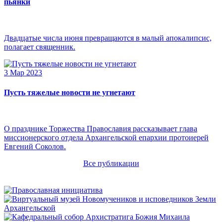
пьянки
Двадцатые числа июня превращаются в малый апокалипсис,
полагает священник.
3 Мар 2023
Пусть тяжелые новости не угнетают
О празднике Торжества Православия рассказывает глава
миссионерского отдела Архангельской епархии протоиерей
Евгений Соколов.
Все публикации