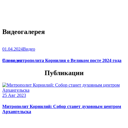
Видеогалерея
01.04.2024
Видео
Слово митрополита Корнилия о Великом посте 2024 года
Все видео
Публикации
25 Авг 2023
Митрополит Корнилий: Собор станет духовным центром
Архангельска