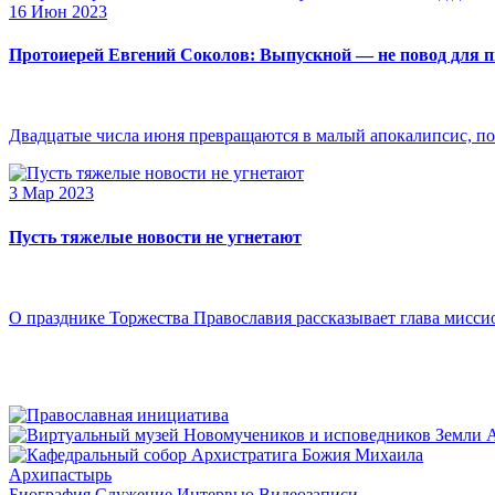
16 Июн 2023
Протоиерей Евгений Соколов: Выпускной — не повод для 
Двадцатые числа июня превращаются в малый апокалипсис, по
3 Мар 2023
Пусть тяжелые новости не угнетают
О празднике Торжества Православия рассказывает глава мисси
Архипастырь
Биография
Служение
Интервью
Видеозаписи