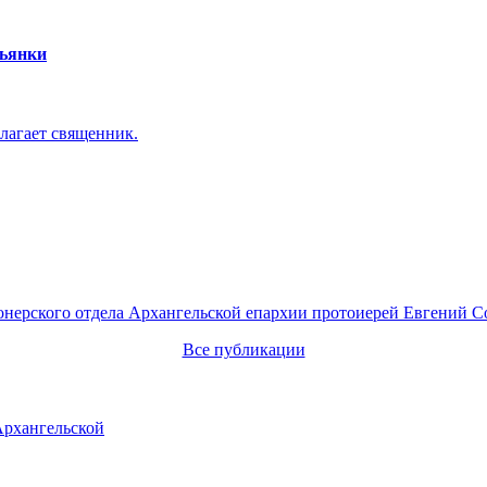
пьянки
лагает священник.
онерского отдела Архангельской епархии протоиерей Евгений С
Все публикации