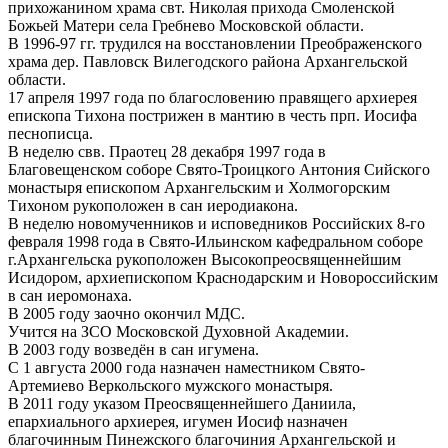
прихожанином храма свт. Николая прихода Смоленской
Божьей Матери села Гребнево Московской области.
В 1996-97 гг. трудился на восстановлении Преображенского
храма дер. Павловск Вилегодского района Архангельской
области.
17 апреля 1997 года по благословению правящего архиерея
епископа Тихона пострижен в мантию в честь прп. Иосифа
песнописца.
В неделю свв. Праотец 28 декабря 1997 года в
Благовещенском соборе Свято-Троицкого Антония Сийского
монастыря епископом Архангельским и Холмогорским
Тихоном рукоположен в сан иеродиакона.
В неделю новомученников и исповедников Российских 8-го
февраля 1998 года в Свято-Ильинском кафедральном соборе
г.Архангельска рукоположен Высокопреосвященнейшим
Исидором, архиепископом Краснодарским и Новороссийским
в сан иеромонаха.
В 2005 году заочно окончил МДС.
Учится на ЗСО Московской Духовной Академии.
В 2003 году возведён в сан игумена.
С 1 августа 2000 года назначен наместником Свято-
Артемиево Веркольского мужского монастыря.
В 2011 году указом Преосвященнейшего Даниила,
епархиального архиерея, игумен Иосиф назначен
благочинным Пинежского благочиния Архангельской и