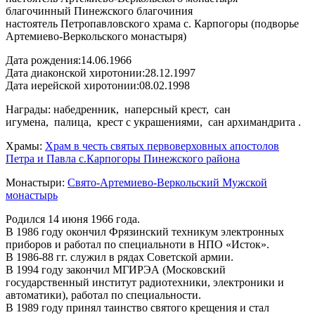
благочинный Пинежского благочиния
настоятель Петропавловского храма с. Карпогоры (подворье
Артемиево-Веркольского монастыря)
Дата рождения:
14.06.1966
Дата диаконской хиротонии:
28.12.1997
Дата иерейской хиротонии:
08.02.1998
Награды: набедренник, наперсный крест, сан
игумена, палица, крест с украшениями, сан архимандрита .
Храмы:
Храм в честь святых первоверховных апостолов
Петра и Павла с.Карпогоры Пинежского района
Монастыри:
Свято-Артемиево-Веркольский Мужской
монастырь
Родился 14 июня 1966 года.
В 1986 году окончил Фрязинский техникум электронных
приборов и работал по специальноти в НПО «Исток».
В 1986-88 гг. служил в рядах Советской армии.
В 1994 году закончил МГИРЭА (Московский
государственный институт радиотехники, электроники и
автоматики), работал по специальности.
В 1989 году принял таинство святого крещения и стал