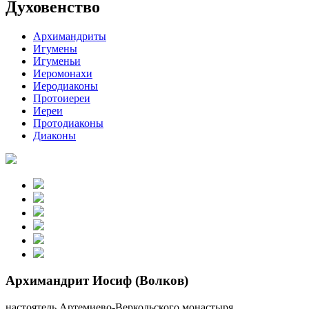
Духовенство
Архимандриты
Игумены
Игуменьи
Иеромонахи
Иеродиаконы
Протоиереи
Иереи
Протодиаконы
Диаконы
Архимандрит Иосиф (Волков)
настоятель Артемиево-Веркольского монастыря