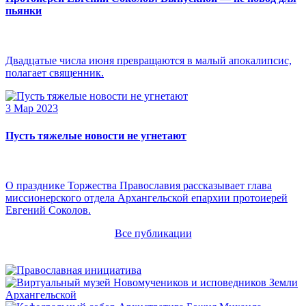
пьянки
Двадцатые числа июня превращаются в малый апокалипсис,
полагает священник.
3 Мар 2023
Пусть тяжелые новости не угнетают
О празднике Торжества Православия рассказывает глава
миссионерского отдела Архангельской епархии протоиерей
Евгений Соколов.
Все публикации