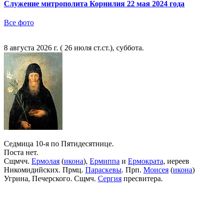
Служение митрополита Корнилия 22 мая 2024 года
Все фото
8 августа 2026 г. ( 26 июля ст.ст.), суббота.
Седмица 10-я по Пятидесятнице.
Поста нет.
Сщмчч.
Ермолая
(
икона
),
Ермиппа
и
Ермократа
, иереев
Никомидийских. Прмц.
Параскевы
. Прп.
Моисея
(
икона
)
Угрина, Печерского. Сщмч.
Сергия
пресвитера.