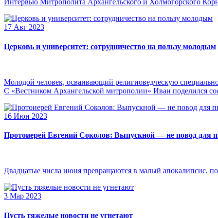
Интервью Митрополита Архангельского и Холмогорского Кор
17 Авг 2023
Церковь и университет: сотрудничество на пользу молодым
Молодой человек, осваивающий религиоведческую специальнос
С «Вестником Архангельской митрополии» Иван поделился сооб
16 Июн 2023
Протоиерей Евгений Соколов: Выпускной — не повод для 
Двадцатые числа июня превращаются в малый апокалипсис, по
3 Мар 2023
Пусть тяжелые новости не угнетают