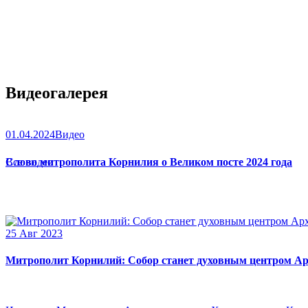
Видеогалерея
01.04.2024
Видео
Слово митрополита Корнилия о Великом посте 2024 года
Все видео
25 Авг 2023
Митрополит Корнилий: Собор станет духовным центром Ар