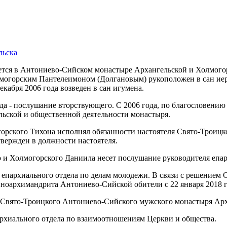
льска
ается в Антониево-Сийском монастыре Архангельской и Холмогорс
могорским Пантелеимоном (Долгановым) рукоположен в сан иеро
кабря 2006 года возведен в сан игумена.
года - послушание вторствующего. С 2006 года, по благословени
льской и общественной деятельности монастыря.
огорского Тихона исполнял обязанности настоятеля Свято-Троиц
вержден в должности настоятеля.
о и Холмогорского Даниила несет послушание руководителя епар
я епархиального отдела по делам молодежи. В связи с решение
ноархимандрита Антониево-Сийской обители с 22 января 2018 г
ка Свято-Троицкого Антониево-Сийского мужского монастыря Ар
пархиального отдела по взаимоотношениям Церкви и общества.