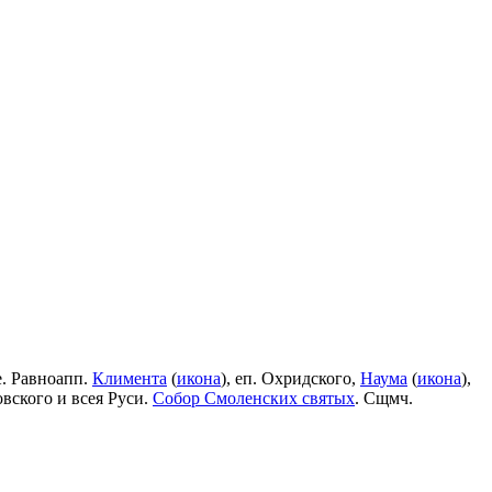
е. Равноапп.
Климента
(
икона
), еп. Охридского,
Наума
(
икона
),
овского и всея Руси.
Собор Смоленских святых
. Сщмч.