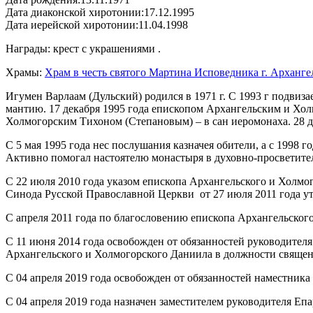
Дата диаконской хиротонии:
17.12.1995
Дата иерейской хиротонии:
11.04.1998
Награды: крест с украшениями .
Храмы:
Храм в честь святого Мартина Исповедника г. Арханге
Игумен Варлаам (Дульский) родился в 1971 г. С 1993 г подвиз
мантию. 17 декабря 1995 года епископом Архангельским и Хол
Холмогорским Тихоном (Степановым) – в сан иеромонаха. 28 де
С 5 мая 1995 года нес послушания казначея обители, а с 1998 
Активно помогал настоятелю монастыря в духовно-просветите
С 22 июля 2010 года указом епископа Архангельского и Холм
Синода Русской Православной Церкви от 27 июля 2011 года ут
С апреля 2011 года по благословению епископа Архангельског
С 11 июня 2014 года освобожден от обязанностей руководител
Архангельского и Холмогорского Даниила в должности священ
С 04 апреля 2019 года освобожден от обязанностей наместни
С 04 апреля 2019 года назначен заместителем руководителя Е