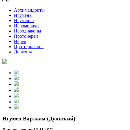
Архимандриты
Игумены
Игуменьи
Иеромонахи
Иеродиаконы
Протоиереи
Иереи
Протодиаконы
Диаконы
Игумен Варлаам (Дульский)
Дата рождения:
13.11.1971