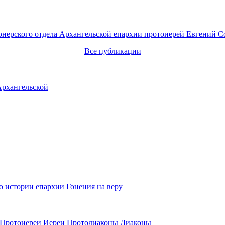
онерского отдела Архангельской епархии протоиерей Евгений С
Все публикации
о истории епархии
Гонения на веру
Протоиереи
Иереи
Протодиаконы
Диаконы