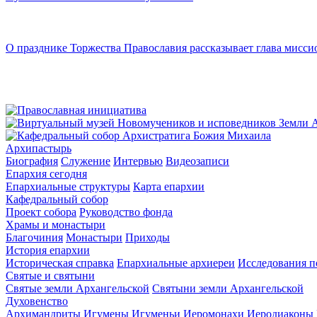
О празднике Торжества Православия рассказывает глава мисси
Архипастырь
Биография
Служение
Интервью
Видеозаписи
Епархия сегодня
Епархиальные структуры
Карта епархии
Кафедральный собор
Проект собора
Руководство фонда
Храмы и монастыри
Благочиния
Монастыри
Приходы
История епархии
Историческая справка
Епархиальные архиереи
Исследования п
Святые и святыни
Святые земли Архангельской
Святыни земли Архангельской
Духовенство
Архимандриты
Игумены
Игуменьи
Иеромонахи
Иеродиаконы