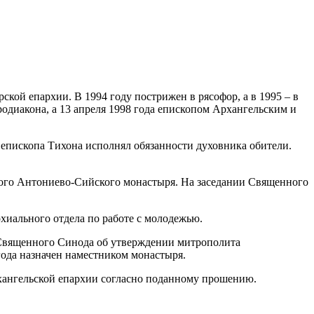
кой епархии. В 1994 году пострижен в рясофор, а в 1995 – в
диакона, а 13 апреля 1998 года епископом Архангельским и
ю епископа Тихона исполнял обязанности духовника обители.
кого Антониево-Сийского монастыря. На заседании Священного
хиального отдела по работе с молодежью.
м Священного Синода об утверждении митрополита
ода назначен наместником монастыря.
хангельской епархии согласно поданному прошению.