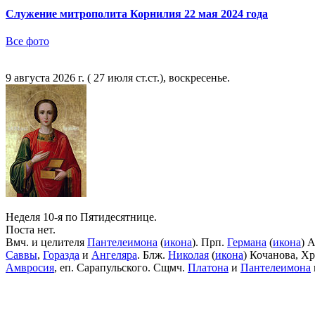
Служение митрополита Корнилия 22 мая 2024 года
Все фото
9 августа 2026 г. ( 27 июля ст.ст.), воскресенье.
Неделя 10-я по Пятидесятнице.
Поста нет.
Вмч. и целителя
Пантелеимона
(
икона
). Прп.
Германа
(
икона
) 
Саввы
,
Горазда
и
Ангеляра
. Блж.
Николая
(
икона
) Кочанова, Х
Амвросия
, еп. Сарапульского. Сщмч.
Платона
и
Пантелеимона