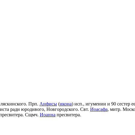
Аляскинского. Прп.
Анфисы
(
икона
) исп., игумении и 90 сестер е
риста ради юродивого, Новгородского. Свт.
Иоасафа
, митр. Моск
пресвитера. Сщмч.
Иоанна
пресвитера.