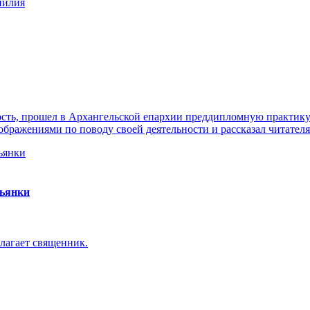
нилия
ть, прошел в Архангельской епархии преддипломную практику. 
ражениями по поводу своей деятельности и рассказал читателя
пьянки
лагает священник.