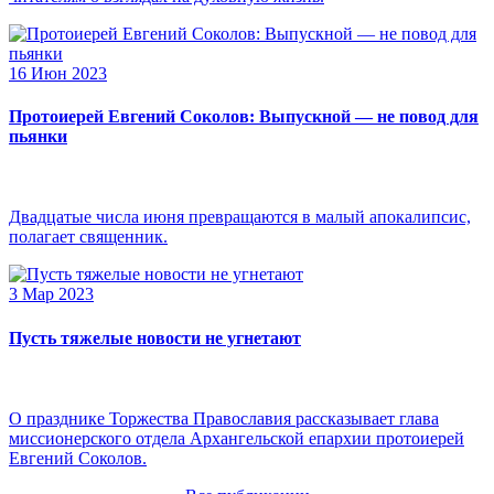
16 Июн 2023
Протоиерей Евгений Соколов: Выпускной — не повод для
пьянки
Двадцатые числа июня превращаются в малый апокалипсис,
полагает священник.
3 Мар 2023
Пусть тяжелые новости не угнетают
О празднике Торжества Православия рассказывает глава
миссионерского отдела Архангельской епархии протоиерей
Евгений Соколов.