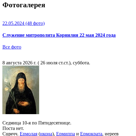
Фотогалерея
22.05.2024
(48 фото)
Служение митрополита Корнилия 22 мая 2024 года
Все фото
8 августа 2026 г. ( 26 июля ст.ст.), суббота.
Седмица 10-я по Пятидесятнице.
Поста нет.
Сщмчч.
Ермолая
(
икона
),
Ермиппа
и
Ермократа
, иереев