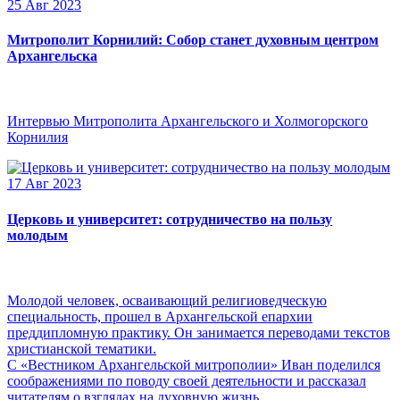
25 Авг 2023
Митрополит Корнилий: Собор станет духовным центром
Архангельска
Интервью Митрополита Архангельского и Холмогорского
Корнилия
17 Авг 2023
Церковь и университет: сотрудничество на пользу
молодым
Молодой человек, осваивающий религиоведческую
специальность, прошел в Архангельской епархии
преддипломную практику. Он занимается переводами текстов
христианской тематики.
С «Вестником Архангельской митрополии» Иван поделился
соображениями по поводу своей деятельности и рассказал
читателям о взглядах на духовную жизнь.