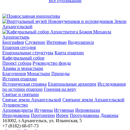
Все публикации
Архипастырь
Биография
Служение
Интервью
Видеозаписи
Епархия сегодня
Епархиальные структуры
Карта епархии
Кафедральный собор
Проект собора
Руководство фонда
Храмы и монастыри
Благочиния
Монастыри
Приходы
История епархии
Историческая справка
Епархиальные архиереи
Исследования
по истории епархии
Гонения на веру
Святые и святыни
Святые земли Архангельской
Святыни земли Архангельской
Духовенство
Архимандриты
Игумены
Игуменьи
Иеромонахи
Иеродиаконы
Протоиереи
Иереи
Протодиаконы
Диаконы
163002, г.Архангельск, ул. Ильинская, 5
+7 (8182) 68-07-73