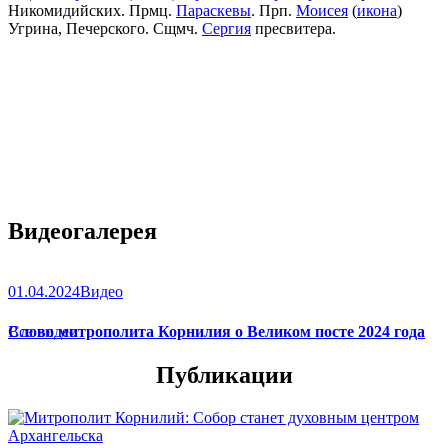
Никомидийских. Прмц.
Параскевы
. Прп.
Моисея
(
икона
)
Угрина, Печерского. Сщмч.
Сергия
пресвитера.
Видеогалерея
01.04.2024
Видео
Слово митрополита Корнилия о Великом посте 2024 года
Все видео
Публикации