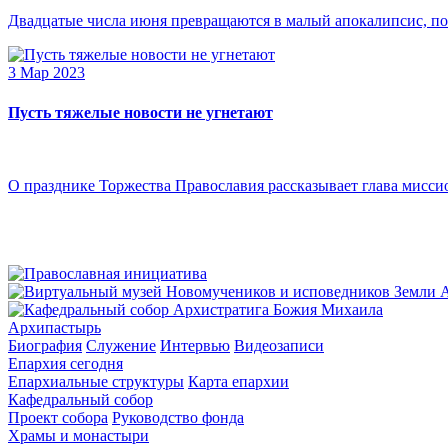
Двадцатые числа июня превращаются в малый апокалипсис, по
3 Мар 2023
Пусть тяжелые новости не угнетают
О празднике Торжества Православия рассказывает глава мисси
Архипастырь
Биография
Служение
Интервью
Видеозаписи
Епархия сегодня
Епархиальные структуры
Карта епархии
Кафедральный собор
Проект собора
Руководство фонда
Храмы и монастыри