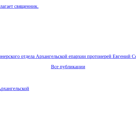
лагает священник.
онерского отдела Архангельской епархии протоиерей Евгений С
Все публикации