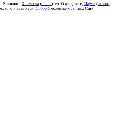
е. Равноапп.
Климента
(
икона
), еп. Охридского,
Наума
(
икона
),
овского и всея Руси.
Собор Смоленских святых
. Сщмч.