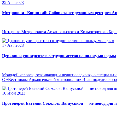
25 Авг 2023
Митрополит Корнилий: Собор станет духовным центром Ар
Интервью Митрополита Архангельского и Холмогорского Кор
17 Авг 2023
Церковь и университет: сотрудничество на пользу молодым
Молодой человек, осваивающий религиоведческую специальнос
С «Вестником Архангельской митрополии» Иван поделился сооб
16 Июн 2023
Протоиерей Евгений Соколов: Выпускной — не повод для 