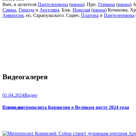
Вмч. и целителя
Пантелеимона
(
икона
). Прп.
Германа
(
икона
) 
Саввы
,
Горазда
и
Ангеляра
. Блж.
Николая
(
икона
) Кочанова, Х
Амвросия
, еп. Сарапульского. Сщмч.
Платона
и
Пантелеимона
Видеогалерея
01.04.2024
Видео
Слово митрополита Корнилия о Великом посте 2024 года
Все видео