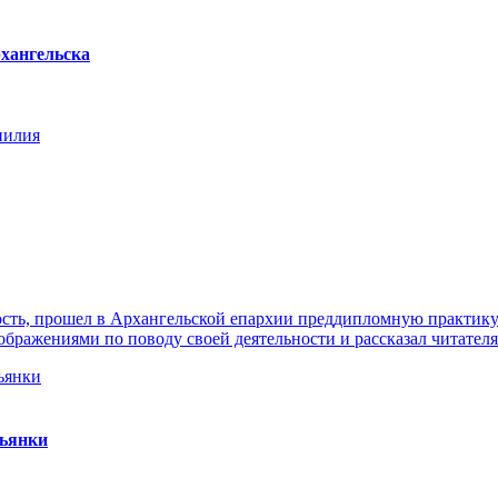
хангельска
нилия
ть, прошел в Архангельской епархии преддипломную практику. 
ражениями по поводу своей деятельности и рассказал читателя
пьянки