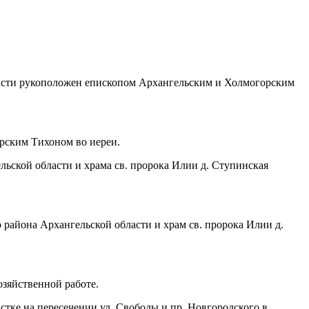
бласти рукоположен епископом Архангельским и Холмогорским
рским Тихоном во иереи.
ьской области и храма св. пророка Илии д. Ступинская
района Архангельской области и храм св. пророка Илии д.
озяйственной работе.
тке на пересечении ул. Свободы и пр. Новгородского в