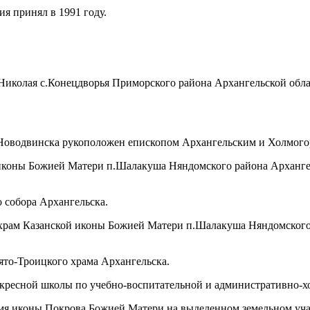
я принял в 1991 году.
ля Николая с.Конецдворья Приморского района Архангельской о
а Новодвинска рукоположен епископом Архангельским и Холмого
й иконы Божией Матери п.Шалакуша Няндомского района Архангел
 собора Архангельска.
 храм Казанской иконы Божией Матери п.Шалакуша Няндомского 
вято-Троицкого храма Архангельска.
оскресной школы по учебно-воспитательной и административно-х
 имя иконы Покрова Божией Матери на выделенном земельном учас