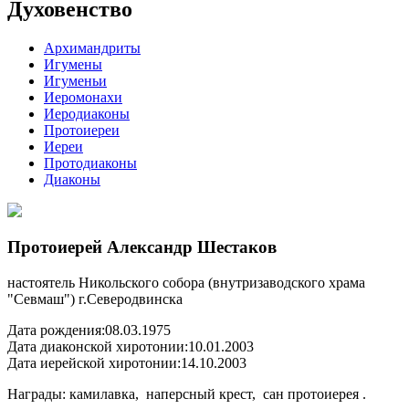
Духовенство
Архимандриты
Игумены
Игуменьи
Иеромонахи
Иеродиаконы
Протоиереи
Иереи
Протодиаконы
Диаконы
Протоиерей Александр Шестаков
настоятель Никольского собора (внутризаводского храма
"Севмаш") г.Северодвинска
Дата рождения:
08.03.1975
Дата диаконской хиротонии:
10.01.2003
Дата иерейской хиротонии:
14.10.2003
Награды: камилавка, наперсный крест, сан протоиерея .