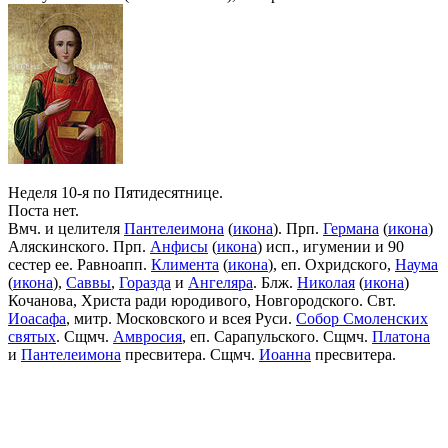
Неделя 10-я по Пятидесятнице.
Поста нет.
Вмч. и целителя
Пантелеимона
(
икона
). Прп.
Германа
(
икона
)
Аляскинского. Прп.
Анфисы
(
икона
) исп., игумении и 90
сестер ее. Равноапп.
Климента
(
икона
), еп. Охридского,
Наума
(
икона
),
Саввы
,
Горазда
и
Ангеляра
. Блж.
Николая
(
икона
)
Кочанова, Христа ради юродивого, Новгородского. Свт.
Иоасафа
, митр. Московского и всея Руси.
Собор Смоленских
святых
. Сщмч.
Амвросия
, еп. Сарапульского. Сщмч.
Платона
и
Пантелеимона
пресвитера. Сщмч.
Иоанна
пресвитера.