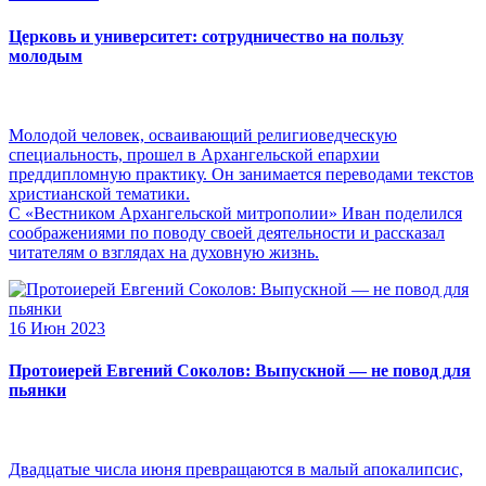
Церковь и университет: сотрудничество на пользу
молодым
Молодой человек, осваивающий религиоведческую
специальность, прошел в Архангельской епархии
преддипломную практику. Он занимается переводами текстов
христианской тематики.
С «Вестником Архангельской митрополии» Иван поделился
соображениями по поводу своей деятельности и рассказал
читателям о взглядах на духовную жизнь.
16 Июн 2023
Протоиерей Евгений Соколов: Выпускной — не повод для
пьянки
Двадцатые числа июня превращаются в малый апокалипсис,