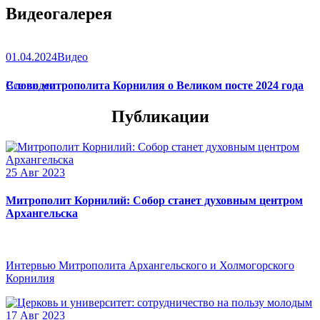
Видеогалерея
01.04.2024
Видео
Слово митрополита Корнилия о Великом посте 2024 года
Все видео
Публикации
25 Авг 2023
Митрополит Корнилий: Собор станет духовным центром
Архангельска
Интервью Митрополита Архангельского и Холмогорского
Корнилия
17 Авг 2023