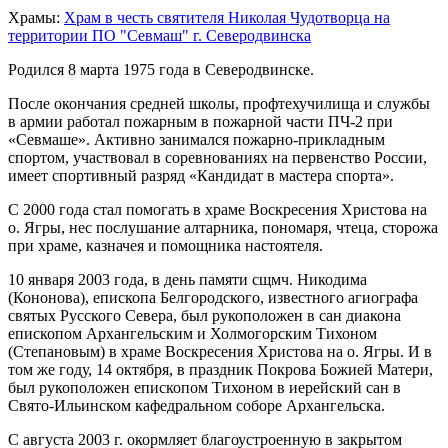
Храмы:
Храм в честь святителя Николая Чудотворца на
территории ПО "Севмаш" г. Северодвинска
Родился 8 марта 1975 года в Северодвинске.
После окончания средней школы, профтехучилища и службы
в армии работал пожарным в пожарной части ПЧ-2 при
«Севмаше». Активно занимался пожарно-прикладным
спортом, участвовал в соревнованиях на первенство России,
имеет спортивный разряд «Кандидат в мастера спорта».
С 2000 года стал помогать в храме Воскресения Христова на
о. Ягры, нес послушание алтарника, пономаря, чтеца, сторожа
при храме, казначея и помощника настоятеля.
10 января 2003 года, в день памяти сщмч. Никодима
(Кононова), епископа Белгородского, известного агиографа
святых Русского Севера, был рукоположен в сан диакона
епископом Архангельским и Холмогорским Тихоном
(Степановым) в храме Воскресения Христова на о. Ягры. И в
том же году, 14 октября, в праздник Покрова Божией Матери,
был рукоположен епископом Тихоном в иерейский сан в
Свято-Ильинском кафедральном соборе Архангельска.
С августа 2003 г. окормляет благоустроенную в закрытом