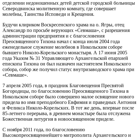
отделении недоношенных детей детской городской больницы
Северодвинска молитвенную комнату, где совершает
молебны, Таинства Исповеди и Крещения.
Будучи клириком Воскресенского храма на о. Ягры, отец
Александр по просьбе верующих «Севмаша», с разрешения
администрации предприятия и с благословения
Преосвященного Тихона начал с конца июля 2004 года
еженедельное служение молебнов в Никольским соборе
бывшего Николо-Корельского монастыря. А 17 июня 2005
года Указом № 31 Управляющего Архангельской епархией
епископа Тихона он был назначен настоятелем Никольского
собора, собор же получил статус внутризаводского храма при
«Севмаше».
7 апреля 2005 года, в праздник Благовещения Пресвятой
Богородицы, по благословению Преосвященного Тихона в
Никольском соборе было совершено малое освящение нового
придела во имя преподобного Евфимия и праведных Антония
и Феликса Николо-Корельских. В тот же день, впервые после
85-летнего перерыва, в древнем монастыре была отслужена
Божественная литургия в новоосвященном приделе.
С ноября 2011 года, по благословению
Высокопреосвященнейшего митрополита Архангельского и