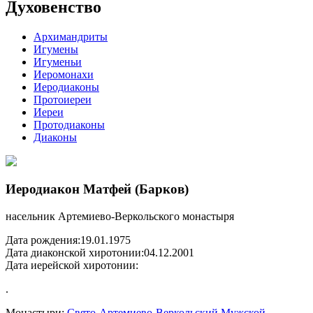
Духовенство
Архимандриты
Игумены
Игуменьи
Иеромонахи
Иеродиаконы
Протоиереи
Иереи
Протодиаконы
Диаконы
Иеродиакон Матфей (Барков)
насельник Артемиево-Веркольского монастыря
Дата рождения:
19.01.1975
Дата диаконской хиротонии:
04.12.2001
Дата иерейской хиротонии:
.
Монастыри:
Свято-Артемиево-Веркольский Мужской