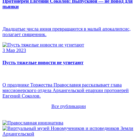
Протоиерей Евгений Соколов: Выпускной — не повод для
пьянки
Двадцатые числа июня превращаются в малый апокалипсис,
полагает священник.
3 Мар 2023
Пусть тяжелые новости не угнетают
О празднике Торжества Православия рассказывает глава
миссионерского отдела Архангельской епархии протоиерей
Евгений Соколов.
Все публикации