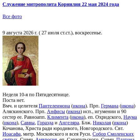
Служение митрополита Корнилия 22 мая 2024 года
Все фото
9 августа 2026 г. ( 27 июля ст.ст.), воскресенье.
Неделя 10-я по Пятидесятнице.
Поста нет.
Вмч. и целителя
Пантелеимона
(
икона
). Прп.
Германа
(
икона
)
Аляскинского. Прп.
Анфисы
(
икона
) исп., игумении и 90
сестер ее. Равноапп.
Климента
(
икона
), еп. Охридского,
Наума
(
икона
),
Саввы
,
Горазда
и
Ангеляра
. Блж.
Николая
(
икона
)
Кочанова, Христа ради юродивого, Новгородского. Свт.
Иоасафа
, митр. Московского и всея Руси.
Собор Смоленских
святых
. Сщмч.
Амвросия
, еп. Сарапульского. Сщмч.
Платона