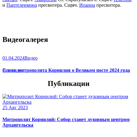
и
Пантелеимона
пресвитера. Сщмч.
Иоанна
пресвитера.
Видеогалерея
01.04.2024
Видео
Слово митрополита Корнилия о Великом посте 2024 года
Все видео
Публикации
25 Авг 2023
Митрополит Корнилий: Собор станет духовным центром
Архангельска