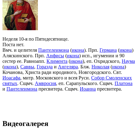
Неделя 10-я по Пятидесятнице.
Поста нет.
Вмч. и целителя
Пантелеимона
(
икона
). Прп.
Германа
(
икона
)
Аляскинского. Прп.
Анфисы
(
икона
) исп., игумении и 90
сестер ее. Равноапп.
Климента
(
икона
), еп. Охридского,
Наума
(
икона
),
Саввы
,
Горазда
и
Ангеляра
. Блж.
Николая
(
икона
)
Кочанова, Христа ради юродивого, Новгородского. Свт.
Иоасафа
, митр. Московского и всея Руси.
Собор Смоленских
святых
. Сщмч.
Амвросия
, еп. Сарапульского. Сщмч.
Платона
и
Пантелеимона
пресвитера. Сщмч.
Иоанна
пресвитера.
Видеогалерея