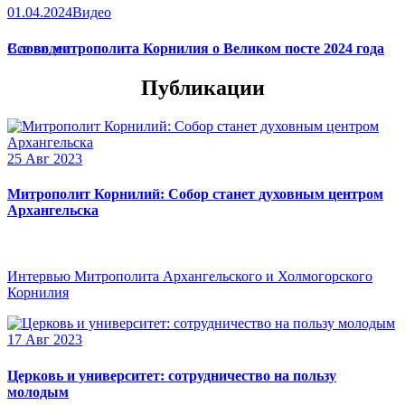
01.04.2024
Видео
Слово митрополита Корнилия о Великом посте 2024 года
Все видео
Публикации
25 Авг 2023
Митрополит Корнилий: Собор станет духовным центром
Архангельска
Интервью Митрополита Архангельского и Холмогорского
Корнилия
17 Авг 2023
Церковь и университет: сотрудничество на пользу
молодым