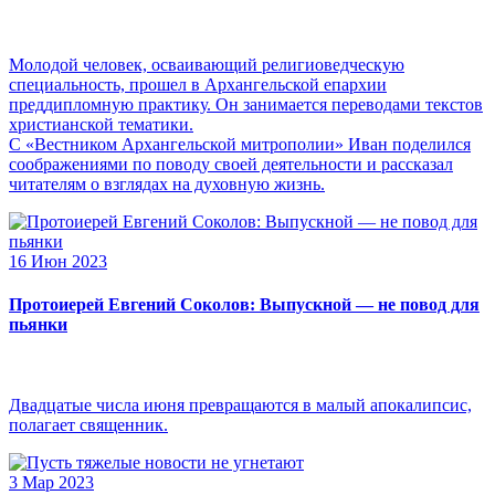
Молодой человек, осваивающий религиоведческую
специальность, прошел в Архангельской епархии
преддипломную практику. Он занимается переводами текстов
христианской тематики.
С «Вестником Архангельской митрополии» Иван поделился
соображениями по поводу своей деятельности и рассказал
читателям о взглядах на духовную жизнь.
16 Июн 2023
Протоиерей Евгений Соколов: Выпускной — не повод для
пьянки
Двадцатые числа июня превращаются в малый апокалипсис,
полагает священник.
3 Мар 2023