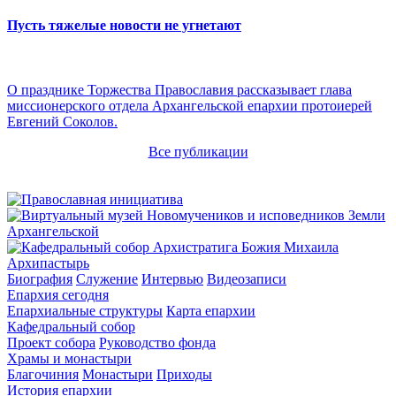
Пусть тяжелые новости не угнетают
О празднике Торжества Православия рассказывает глава
миссионерского отдела Архангельской епархии протоиерей
Евгений Соколов.
Все публикации
Архипастырь
Биография
Служение
Интервью
Видеозаписи
Епархия сегодня
Епархиальные структуры
Карта епархии
Кафедральный собор
Проект собора
Руководство фонда
Храмы и монастыри
Благочиния
Монастыри
Приходы
История епархии