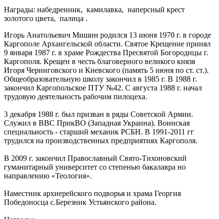
Награды: набедренник, камилавка, наперсный крест
золотого цвета, палица .
Игорь Анатольевич Мишин родился 13 июня 1970 г. в городе
Каргополе Архангельской области. Святое Крещение принял
9 января 1987 г. в храме Рождества Пресвятой Богородицы г.
Каргополя. Крещен в честь благоверного великого князя
Игоря Черниговского и Киевского (память 5 июня по ст. ст.).
Общеобразовательную школу закончил в 1985 г. В 1988 г.
закончил Каргопольское ПТУ №42. С августа 1988 г. начал
трудовую деятельность рабочим пилоцеха.
3 декабря 1988 г. был призван в ряды Советской Армии.
Служил в ВВС ПрикВО (Западная Украина). Воинская
специальность - старший механик РСБН. В 1991-2011 гг
трудился на производственных предприятиях Каргополя.
В 2009 г. закончил Православный Свято-Тихоновский
гуманитарный университет со степенью бакалавра но
направлению «Теология».
Наместник архиерейского подворья и храма Георгия
Победоносца с.Березник Устьянского района.