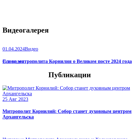
Видеогалерея
01.04.2024
Видео
Слово митрополита Корнилия о Великом посте 2024 года
Все видео
Публикации
25 Авг 2023
Митрополит Корнилий: Собор станет духовным центром
Архангельска