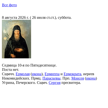
Все фото
8 августа 2026 г. ( 26 июля ст.ст.), суббота.
Седмица 10-я по Пятидесятнице.
Поста нет.
Сщмчч.
Ермолая
(
икона
),
Ермиппа
и
Ермократа
, иереев
Никомидийских. Прмц.
Параскевы
. Прп.
Моисея
(
икона
)
Угрина, Печерского. Сщмч.
Сергия
пресвитера.