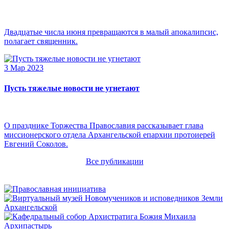
Двадцатые числа июня превращаются в малый апокалипсис,
полагает священник.
3 Мар 2023
Пусть тяжелые новости не угнетают
О празднике Торжества Православия рассказывает глава
миссионерского отдела Архангельской епархии протоиерей
Евгений Соколов.
Все публикации
Архипастырь