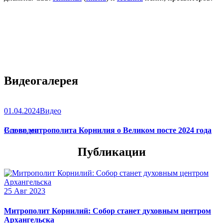
Видеогалерея
01.04.2024
Видео
Слово митрополита Корнилия о Великом посте 2024 года
Все видео
Публикации
25 Авг 2023
Митрополит Корнилий: Собор станет духовным центром
Архангельска