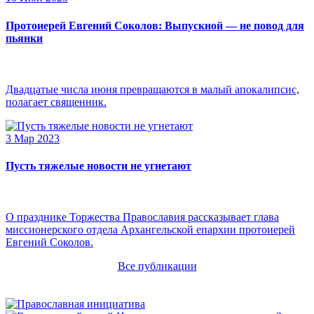
Протоиерей Евгений Соколов: Выпускной — не повод для
пьянки
Двадцатые числа июня превращаются в малый апокалипсис,
полагает священник.
3 Мар 2023
Пусть тяжелые новости не угнетают
О празднике Торжества Православия рассказывает глава
миссионерского отдела Архангельской епархии протоиерей
Евгений Соколов.
Все публикации