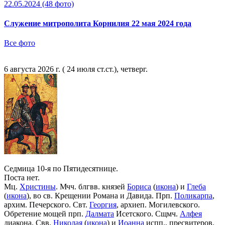
22.05.2024
(48 фото)
Служение митрополита Корнилия 22 мая 2024 года
Все фото
6 августа 2026 г. ( 24 июля ст.ст.), четверг.
Седмица 10-я по Пятидесятнице.
Поста нет.
Мц.
Христины
. Мчч. блгвв. князей
Бориса
(
икона
) и
Глеба
(
икона
), во св. Крещении Романа и Давида. Прп.
Поликарпа
,
архим. Печерского. Свт.
Георгия
, архиеп. Могилевского.
Обретение мощей прп.
Далмата
Исетского. Сщмч.
Алфея
диакона. Свв.
Николая
(
икона
) и
Иоанна
испп., пресвитеров.