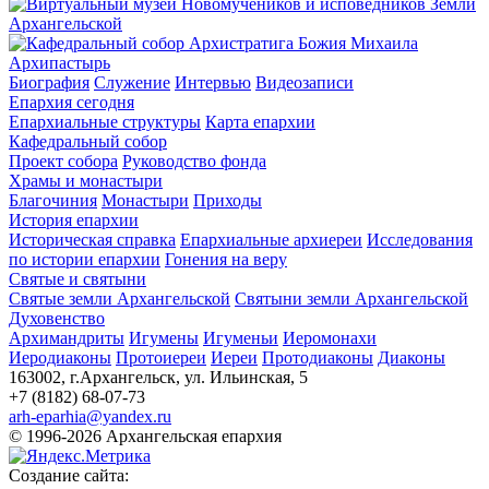
Архипастырь
Биография
Служение
Интервью
Видеозаписи
Епархия сегодня
Епархиальные структуры
Карта епархии
Кафедральный собор
Проект собора
Руководство фонда
Храмы и монастыри
Благочиния
Монастыри
Приходы
История епархии
Историческая справка
Епархиальные архиереи
Исследования
по истории епархии
Гонения на веру
Святые и святыни
Святые земли Архангельской
Святыни земли Архангельской
Духовенство
Архимандриты
Игумены
Игуменьи
Иеромонахи
Иеродиаконы
Протоиереи
Иереи
Протодиаконы
Диаконы
163002, г.Архангельск, ул. Ильинская, 5
+7 (8182) 68-07-73
arh-eparhia@yandex.ru
© 1996-2026 Архангельская епархия
Создание сайта: