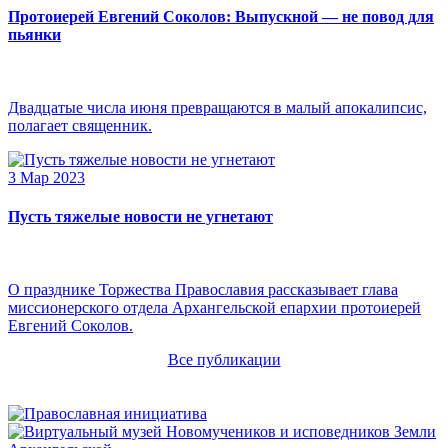
Протоиерей Евгений Соколов: Выпускной — не повод для
пьянки
Двадцатые числа июня превращаются в малый апокалипсис,
полагает священник.
3 Мар 2023
Пусть тяжелые новости не угнетают
О празднике Торжества Православия рассказывает глава
миссионерского отдела Архангельской епархии протоиерей
Евгений Соколов.
Все публикации