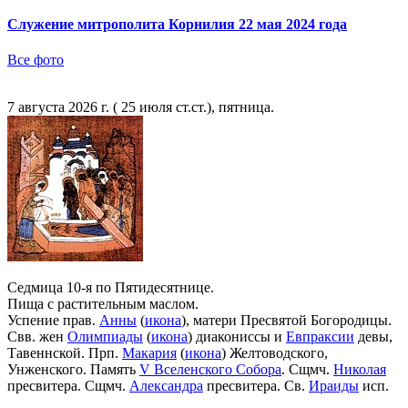
Служение митрополита Корнилия 22 мая 2024 года
Все фото
7 августа 2026 г. ( 25 июля ст.ст.), пятница.
Седмица 10-я по Пятидесятнице.
Пища с растительным маслом.
Успение прав.
Анны
(
икона
), матери Пресвятой Богородицы.
Свв. жен
Олимпиады
(
икона
) диакониссы и
Евпраксии
девы,
Тавеннской. Прп.
Макария
(
икона
) Желтоводского,
Унженского. Память
V Вселенского Собора
. Сщмч.
Николая
пресвитера. Сщмч.
Александра
пресвитера. Св.
Ираиды
исп.