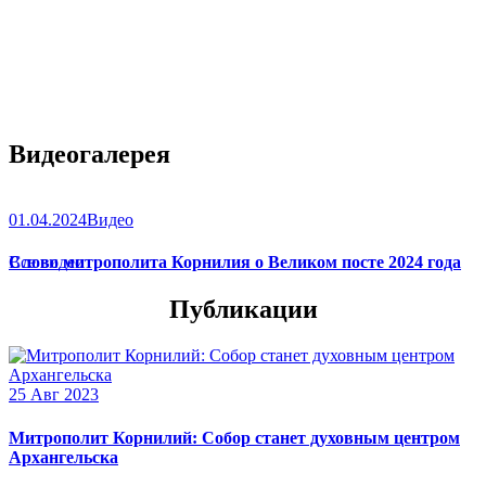
Видеогалерея
01.04.2024
Видео
Слово митрополита Корнилия о Великом посте 2024 года
Все видео
Публикации
25 Авг 2023
Митрополит Корнилий: Собор станет духовным центром
Архангельска