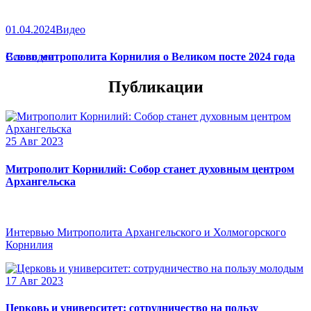
01.04.2024
Видео
Слово митрополита Корнилия о Великом посте 2024 года
Все видео
Публикации
25 Авг 2023
Митрополит Корнилий: Собор станет духовным центром
Архангельска
Интервью Митрополита Архангельского и Холмогорского
Корнилия
17 Авг 2023
Церковь и университет: сотрудничество на пользу