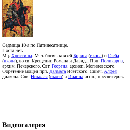
Седмица 10-я по Пятидесятнице.
Поста нет.
Мц.
Христины
. Мчч. блгвв. князей
Бориса
(
икона
) и
Глеба
(
икона
), во св. Крещении Романа и Давида. Прп.
Поликарпа
,
архим. Печерского. Свт.
Георгия
, архиеп. Могилевского.
Обретение мощей прп.
Далмата
Исетского. Сщмч.
Алфея
диакона. Свв.
Николая
(
икона
) и
Иоанна
испп., пресвитеров.
Видеогалерея