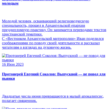
молодым
Молодой человек, осваивающий религиоведческую
специальность, прошел в Архангельской епархии
преддипломную практику. Он занимается переводами текстов
христианской тематики.
С «Вестником Архангельской митрополии» Иван поделился
соображениями по поводу своей деятельности и рассказал
читателям о взглядах на духовную жизнь.
16 Июн 2023
Протоиерей Евгений Соколов: Выпускной — не повод для
пьянки
Двадцатые числа июня превращаются в малый апокалипсис,
полагает священник.