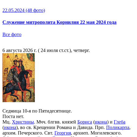
22.05.2024
(48 фото)
Служение митрополита Корнилия 22 мая 2024 года
Все фото
6 августа 2026 г. ( 24 июля ст.ст.), четверг.
Седмица 10-я по Пятидесятнице.
Поста нет.
Мц.
Христины
. Мчч. блгвв. князей
Бориса
(
икона
) и
Глеба
(
икона
), во св. Крещении Романа и Давида. Прп.
Поликарпа
,
архим. Печерского. Свт.
Георгия
, архиеп. Могилевского.