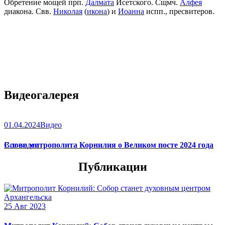
Обретение мощей прп.
Далмата
Исетского. Сщмч.
Алфея
диакона. Свв.
Николая
(
икона
) и
Иоанна
испп., пресвитеров.
Видеогалерея
01.04.2024
Видео
Слово митрополита Корнилия о Великом посте 2024 года
Все видео
Публикации
25 Авг 2023