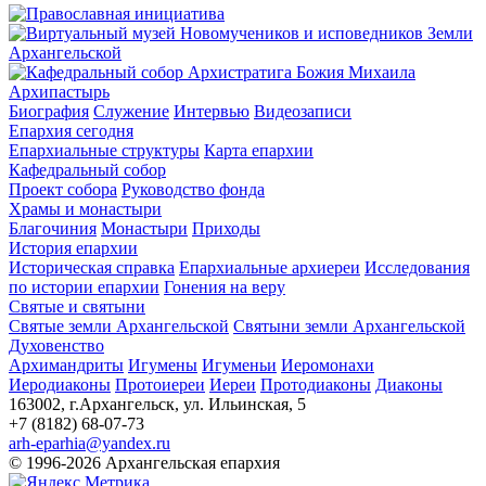
Архипастырь
Биография
Служение
Интервью
Видеозаписи
Епархия сегодня
Епархиальные структуры
Карта епархии
Кафедральный собор
Проект собора
Руководство фонда
Храмы и монастыри
Благочиния
Монастыри
Приходы
История епархии
Историческая справка
Епархиальные архиереи
Исследования
по истории епархии
Гонения на веру
Святые и святыни
Святые земли Архангельской
Святыни земли Архангельской
Духовенство
Архимандриты
Игумены
Игуменьи
Иеромонахи
Иеродиаконы
Протоиереи
Иереи
Протодиаконы
Диаконы
163002, г.Архангельск, ул. Ильинская, 5
+7 (8182) 68-07-73
arh-eparhia@yandex.ru
© 1996-2026 Архангельская епархия