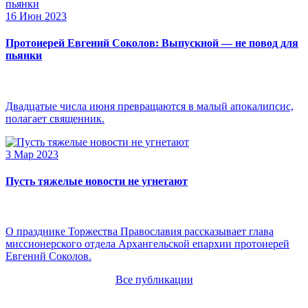
16 Июн 2023
Протоиерей Евгений Соколов: Выпускной — не повод для
пьянки
Двадцатые числа июня превращаются в малый апокалипсис,
полагает священник.
3 Мар 2023
Пусть тяжелые новости не угнетают
О празднике Торжества Православия рассказывает глава
миссионерского отдела Архангельской епархии протоиерей
Евгений Соколов.
Все публикации