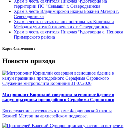
Храм в честь святителя Николая Чудотворца на
территории ПО "Севмаш" г. Северодвинска
Храм в честь Владимирской иконы Божией Матери г.
Северодвинска
Храм в честь святых равноапостольных Кирилла и
Мефодия учителей словенских г. Северодвинска
Храм в честь святителя Николая Чудотворца с. Ненокса
Приморского района
Карта благочиния :
Новости прихода
Служение митрополита Корнилия
31.07.2026
Митрополит Корнилий совершил всенощное бдение в
канун праздника преподобного Серафима Саровского
Богослужение состоялось в храме Феодоровской иконы
Божией Матери на архиерейском подворье.