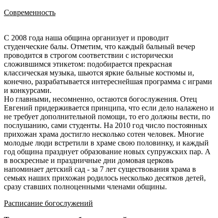
Современность
С 2008 года наша община организует и проводит
студенческие балы. Отметим, что каждый бальный вечер
проводится в строгом соответствии с исторически
сложившимся этикетом: подобирается прекрасная
классическая музыка, шьются яркие бальные костюмы и,
конечно, разрабатывается интереснейшая программа с играми
и конкурсами.
Но главными, несомненно, остаются богослужения. Отец
Евгений придерживается принципа, что если дело налажено и
не требует дополнительной помощи, то его должны вести, по
послушанию, сами студенты. На 2010 год число постоянных
прихожан храма достигло несколько сотен человек. Многие
молодые люди встретили в храме свою половинку, и каждый
год община празднует образование новых супружских пар. А
в воскресные и праздничные дни домовая церковь
напоминает детский сад - за 7 лет существования храма в
семьях наших прихожан родилось несколько десятков детей,
сразу ставших полноценными членами общины.
Расписание богослужений