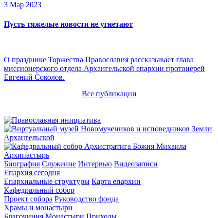
3 Мар 2023
Пусть тяжелые новости не угнетают
О празднике Торжества Православия рассказывает глава
миссионерского отдела Архангельской епархии протоиерей
Евгений Соколов.
Все публикации
Архипастырь
Биография
Служение
Интервью
Видеозаписи
Епархия сегодня
Епархиальные структуры
Карта епархии
Кафедральный собор
Проект собора
Руководство фонда
Храмы и монастыри
Благочиния
Монастыри
Приходы