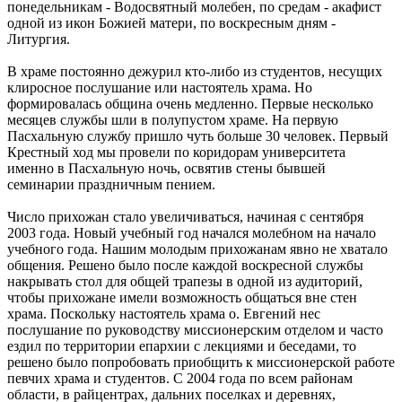
понедельникам - Водосвятный молебен, по средам - акафист
одной из икон Божией матери, по воскресным дням -
Литургия.
В храме постоянно дежурил кто-либо из студентов, несущих
клиросное послушание или настоятель храма. Но
формировалась община очень медленно. Первые несколько
месяцев службы шли в полупустом храме. На первую
Пасхальную службу пришло чуть больше 30 человек. Первый
Крестный ход мы провели по коридорам университета
именно в Пасхальную ночь, освятив стены бывшей
семинарии праздничным пением.
Число прихожан стало увеличиваться, начиная с сентября
2003 года. Новый учебный год начался молебном на начало
учебного года. Нашим молодым прихожанам явно не хватало
общения. Решено было после каждой воскресной службы
накрывать стол для общей трапезы в одной из аудиторий,
чтобы прихожане имели возможность общаться вне стен
храма. Поскольку настоятель храма о. Евгений нес
послушание по руководству миссионерским отделом и часто
ездил по территории епархии с лекциями и беседами, то
решено было попробовать приобщить к миссионерской работе
певчих храма и студентов. С 2004 года по всем районам
области, в райцентрах, дальних поселках и деревнях,