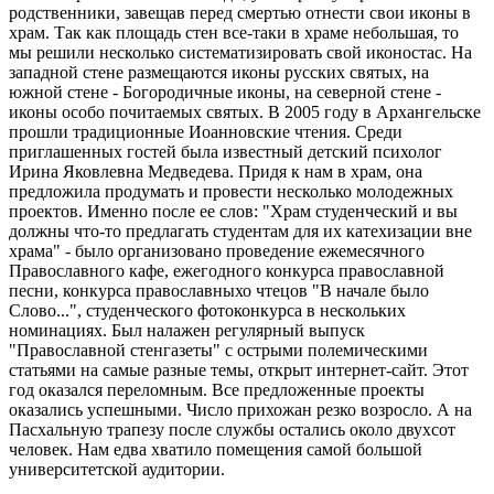
родственники, завещав перед смертью отнести свои иконы в
храм. Так как площадь стен все-таки в храме небольшая, то
мы решили несколько систематизировать свой иконостас. На
западной стене размещаются иконы русских святых, на
южной стене - Богородичные иконы, на северной стене -
иконы особо почитаемых святых. В 2005 году в Архангельске
прошли традиционные Иоанновские чтения. Среди
приглашенных гостей была известный детский психолог
Ирина Яковлевна Медведева. Придя к нам в храм, она
предложила продумать и провести несколько молодежных
проектов. Именно после ее слов: "Храм студенческий и вы
должны что-то предлагать студентам для их катехизации вне
храма" - было организовано проведение ежемесячного
Православного кафе, ежегодного конкурса православной
песни, конкурса православныхо чтецов "В начале было
Слово...", студенческого фотоконкурса в нескольких
номинациях. Был налажен регулярный выпуск
"Православной стенгазеты" с острыми полемическими
статьями на самые разные темы, открыт интернет-сайт. Этот
год оказался переломным. Все предложенные проекты
оказались успешными. Число прихожан резко возросло. А на
Пасхальную трапезу после службы остались около двухсот
человек. Нам едва хватило помещения самой большой
университетской аудитории.