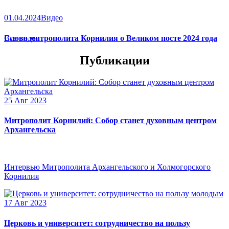
01.04.2024
Видео
Слово митрополита Корнилия о Великом посте 2024 года
Все видео
Публикации
25 Авг 2023
Митрополит Корнилий: Собор станет духовным центром
Архангельска
Интервью Митрополита Архангельского и Холмогорского
Корнилия
17 Авг 2023
Церковь и университет: сотрудничество на пользу