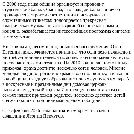
С 2008 года наша община организует и проводит
студенческие балы. Отметим, что каждый бальный вечер
проводится в строгом соответствии с исторически
сложившимся этикетом: подобирается прекрасная
классическая музыка, шьются яркие бальные костюмы и,
конечно, разрабатывается интереснейшая программа с играми
и конкурсами.
Но главными, несомненно, остаются богослужения. Отец
Евгений придерживается принципа, что если дело налажено и
не требует дополнительной помощи, то его должны вести, по
послушанию, сами студенты. На 2010 год число постоянных
прихожан храма достигло несколько сотен человек. Многие
молодые люди встретили в храме свою половинку, и каждый
год община празднует образование новых супружских пар. А
в воскресные и праздничные дни домовая церковь
напоминает детский сад - за 7 лет существования храма в
семьях наших прихожан родилось несколько десятков детей,
сразу ставших полноценными членами общины.
С 16 февраля 2026 года настоятелем храма назначен
священник Леонид Перчугов.