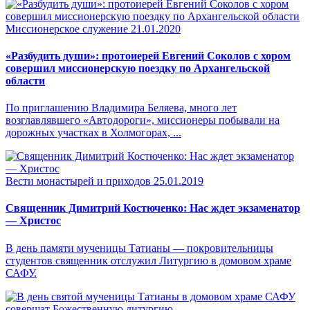
Миссионерское служение
21.01.2020
«Разбудить души»: протоиерей Евгений Соколов с хором
совершил миссионерскую поездку по Архангельской
области
По приглашению Владимира Беляева, много лет
возглавлявшего «Автодороги», миссионеры побывали на
дорожных участках в Холмогорах, ...
Вести монастырей и приходов
25.01.2019
Священник Димитрий Костюченко: Нас ждет экзаменатор
— Христос
В день памяти мученицы Татианы — покровительницы
студентов священник отслужил Литургию в домовом храме
САФУ.