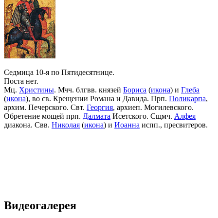
Седмица 10-я по Пятидесятнице.
Поста нет.
Мц.
Христины
. Мчч. блгвв. князей
Бориса
(
икона
) и
Глеба
(
икона
), во св. Крещении Романа и Давида. Прп.
Поликарпа
,
архим. Печерского. Свт.
Георгия
, архиеп. Могилевского.
Обретение мощей прп.
Далмата
Исетского. Сщмч.
Алфея
диакона. Свв.
Николая
(
икона
) и
Иоанна
испп., пресвитеров.
Видеогалерея