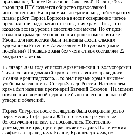
прихожанке, Ларисе Борисовне Толкачевой. В конце 90-х
годов при ПГУ создается общество православной
интеллигенции. На первом же заседании, когда обсуждаются
планы работ, Лариса Борисовна вносит совершенно четкое
предложение: надо начинать с создания храма. Тогда это
казалось все на уровне недостижимой мечты. Но от идеи
создания храма до ее воплощения прошло около пяти лет.
Иконы для иконостаса были написаны архангельским
художником Евгением Алексеевичем Петуховым (ныне
покойным). Площадь храма без учета алтаря составляла 22
квадратных метра.
15 января 2003 года епископ Архангельский и Холмогорский
Тихон освятил домовый храм в честь святого праведного
Иоанна Кронштадтского. Это был первый храм в высшем
учебном заведении на Северо-Западе России. Настоятелем
храма был назначен протоиерей Евгений Соколов . На момент
освящения в домовой церкви не было ничего из церковной
утвари и облачений.
Первая Литургия после освящения была совершена ровно
через месяц: 15 февраля 2004 г, и с тех пор регулярные
богослужения ни разу не прерывались. Постепенно
утверждались традиции и расписание служб. По четвергам -
акафист св. праведному Иоанну Кронштадтскому, по