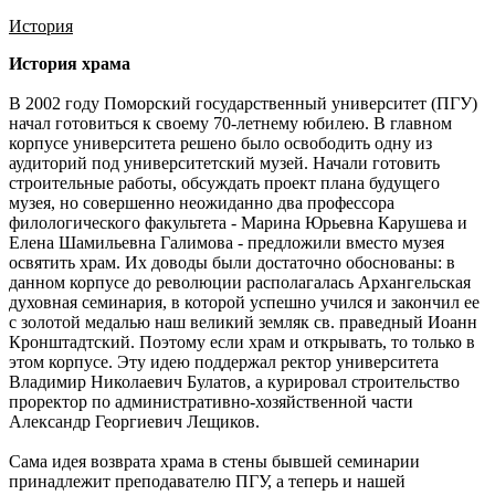
История
История храма
В 2002 году Поморский государственный университет (ПГУ)
начал готовиться к своему 70-летнему юбилею. В главном
корпусе университета решено было освободить одну из
аудиторий под университетский музей. Начали готовить
строительные работы, обсуждать проект плана будущего
музея, но совершенно неожиданно два профессора
филологического факультета - Марина Юрьевна Карушева и
Елена Шамильевна Галимова - предложили вместо музея
освятить храм. Их доводы были достаточно обоснованы: в
данном корпусе до революции располагалась Архангельская
духовная семинария, в которой успешно учился и закончил ее
с золотой медалью наш великий земляк св. праведный Иоанн
Кронштадтский. Поэтому если храм и открывать, то только в
этом корпусе. Эту идею поддержал ректор университета
Владимир Николаевич Булатов, а курировал строительство
проректор по административно-хозяйственной части
Александр Георгиевич Лещиков.
Сама идея возврата храма в стены бывшей семинарии
принадлежит преподавателю ПГУ, а теперь и нашей