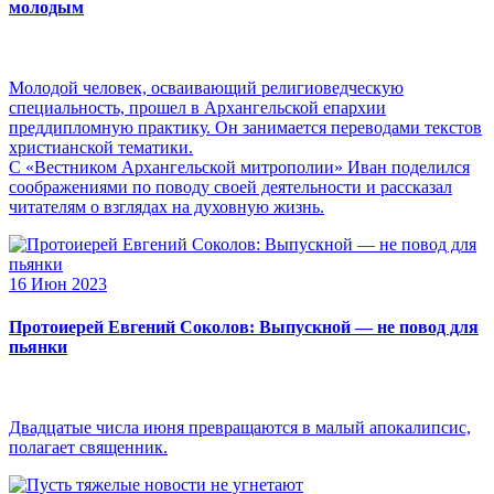
молодым
Молодой человек, осваивающий религиоведческую
специальность, прошел в Архангельской епархии
преддипломную практику. Он занимается переводами текстов
христианской тематики.
С «Вестником Архангельской митрополии» Иван поделился
соображениями по поводу своей деятельности и рассказал
читателям о взглядах на духовную жизнь.
16 Июн 2023
Протоиерей Евгений Соколов: Выпускной — не повод для
пьянки
Двадцатые числа июня превращаются в малый апокалипсис,
полагает священник.