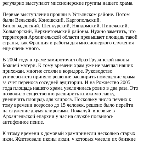
регулярно выступают миссионерские группы нашего храма.
Первые выступления прошли в Устьянском районе. Потом
были Вельский, Коношский, Каргопольский,
Виноградовский, Шенкурский, Няндомский, Пинежский,
Холмгорский, Верхнетоемский районы. Нужно заметить, что
территория Архангельской области превышает площадь такой
страны, как Франция и работы для миссионеркого служения
еще очень много.
В 2004 году в храме замироточил образ Грузинской иконы
Божией матери. К тому времени храм уже не вмещал наших
прихожан, многие стояли в коридоре. Руководство
университета приняло решение расширить помещение храма
за счет переноса соседней аудитории. И на Рождество 2005
года площадь нашего храма увеличилась ровно в два раза. Это
позволило существенно расширить книжную лавку,
увеличить площадь для клироса. Поскольку число певчих к
тому времени возросло до 15 человек, решено было перейти
на служение двумя клиросами. Пожалуй, впервые в
Архангельской епархии у нас на службе появилось
антифонное пение.
К этому времени к домовый хрампринесли несколько старых
икон. Жертвовали иконы люди, у которых умерли их близкие