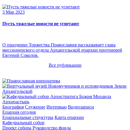
3 Мар 2023
Пусть тяжелые новости не угнетают
О празднике Торжества Православия рассказывает глава
миссионерского отдела Архангельской епархии протоиерей
Евгений Соколов.
Все публикации
Архипастырь
Биография
Служение
Интервью
Видеозаписи
Епархия сегодня
Епархиальные структуры
Карта епархии
Кафедральный собор
Проект собора
Руководство фонда