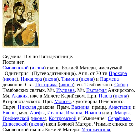
Седмица 11-я по Пятидесятнице.
Поста нет.
Смоленской
(
икона
) иконы Божией Матери, именуемой
"Одигитрия" (Путеводительница). Апп. от 70-ти
Прохора
(
икона
),
Никанора
(
икона
),
Тимона
(
икона
) и
Пармена
диаконов. Свт.
Питирима
(
икона
), еп. Тамбовского.
Собор
Тамбовских святых. Мч.
Иулиана
. Мч.
Евстафия
Анкирского.
Мч.
Акакия
, иже в Милете Карийском. Прп.
Павла
(
икона
)
Ксиропотамского. Прп.
Моисея
, чудотворца Печерского.
Сщмч.
Николая
диакона. Прмч.
Василия
, прмцц.
Анастасии
и
Елены
, мчч.
Арефы
,
Иоанна
,
Иоанна
,
Иоанна
и мц.
Мавры
.
Гребневской
(
икона
),
Костромской
и"Умиление"
Серафимо-
Дивеевской
(
икона
) икон Божией Матери. Чтимые списки со
Смоленской иконы Божией Матери:
Устюженская
,
Выдропусская
,
Христофоровская
,
Супрасльская
,
Югская