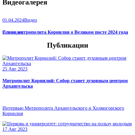
Видеогалерея
(
икона
),
Игрицкая
,
Шуйская
(
икона
),
Седмиезерная
,
Сергиевская
(в Троице-Сергиевой Лавре).
01.04.2024
Видео
Слово митрополита Корнилия о Великом посте 2024 года
Все видео
Публикации
25 Авг 2023
Митрополит Корнилий: Собор станет духовным центром
Архангельска
Интервью Митрополита Архангельского и Холмогорского
Корнилия
17 Авг 2023