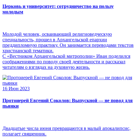
Церковь и университет: сотрудничество на пользу
молодым
Молодой человек, осваивающий религиоведческую
специальность, прошел в Архангельской епархии
преддипломную практику. Он занимается переводами текстов
христианской тематики.
С «Вестником Архангельской митрополии» Иван поделился
соображениями по поводу своей деятельности и рассказал
читателям о взглядах на духовную жизнь.
16 Июн 2023
Протоиерей Евгений Соколов: Выпускной — не повод для
пьянки
Двадцатые числа июня превращаются в малый апокалипсис,
полагает священник.