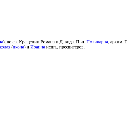
на
), во св. Крещении Романа и Давида. Прп.
Поликарпа
, архим. 
колая
(
икона
) и
Иоанна
испп., пресвитеров.