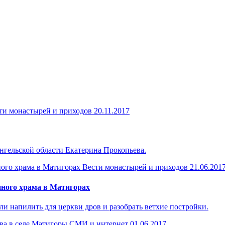
ти монастырей и приходов
20.11.2017
ангельской области Екатерина Прокопьева.
Вести монастырей и приходов
21.06.201
ного храма в Матигорах
 напилить для церкви дров и разобрать ветхие постройки.
СМИ и интернет
01.06.2017