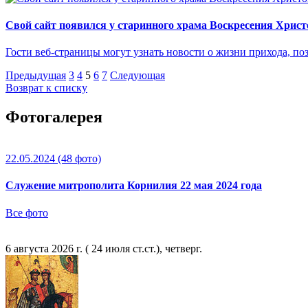
Свой сайт появился у старинного храма Воскресения Христ
Гости веб-страницы могут узнать новости о жизни прихода, по
Предыдущая
3
4
5
6
7
Следующая
Возврат к списку
Фотогалерея
22.05.2024
(48 фото)
Служение митрополита Корнилия 22 мая 2024 года
Все фото
6 августа 2026 г. ( 24 июля ст.ст.), четверг.