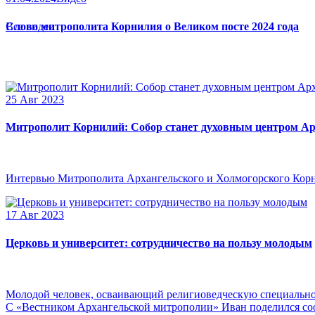
Слово митрополита Корнилия о Великом посте 2024 года
Все видео
25 Авг 2023
Митрополит Корнилий: Собор станет духовным центром Ар
Интервью Митрополита Архангельского и Холмогорского Кор
17 Авг 2023
Церковь и университет: сотрудничество на пользу молодым
Молодой человек, осваивающий религиоведческую специальнос
С «Вестником Архангельской митрополии» Иван поделился сооб