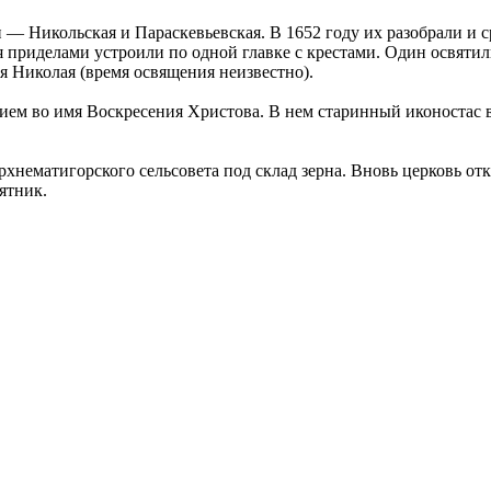
— Никольская и Параскевьевская. В 1652 году их разобрали и с
 приделами устроили по одной главке с крестами. Один освяти
я Николая (время освящения неизвестно).
ем во имя Воскресения Христова. В нем старинный иконостас в 
хнематигорского сельсовета под склад зерна. Вновь церковь отк
ятник.