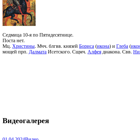
Седмица 10-я по Пятидесятнице.
Поста нет.
Мц.
Христины
. Мчч. блгвв. князей
Бориса
(
икона
) и
Глеба
(
ико
мощей прп.
Далмата
Исетского. Сщмч.
Алфея
диакона. Свв.
Ни
Видеогалерея
01.04.2024
Видео