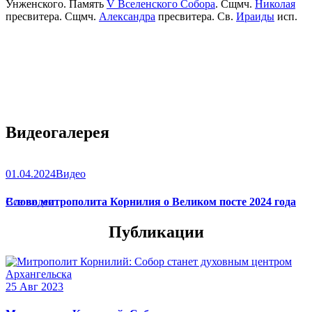
Унженского. Память
V Вселенского Собора
. Сщмч.
Николая
пресвитера. Сщмч.
Александра
пресвитера. Св.
Ираиды
исп.
Видеогалерея
01.04.2024
Видео
Слово митрополита Корнилия о Великом посте 2024 года
Все видео
Публикации
25 Авг 2023