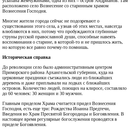
усыпана жемчужинами, одна из них – остров Андрианов. Там
расположено село Вознесение со старинным храмом
Вознесения Господня.
Многие жители города сейчас не подозревают о
существовании этого села, а узнав об этих местах, навсегда
влюбляются в них, потому что пробуждаются глубинные
струны русской православной души, способные навеять
воспоминания о старине, в которой-то и не пришлось жить,
но которую все равно почему-то помнишь.
Историческая справка
До революции село было административным центром
Приморского района Архангельской губернии, куда на
церковные праздники съезжались люди из ближайших
деревень и даже приплывали на лодках с ближайших
островов. Количество людей, поющих на клиросе, составляло
до 60 человек: 30 женщин и 30 мужчин.
Главным приделом Храма считается придел Вознесения
Господня, есть еще три: Рождества Иоанна Предтечи,
Введения во Храм Пресвятой Богородицы и Богоявления. В
настоящее время регулярные богослужения проводятся в
приделе Богоявления.