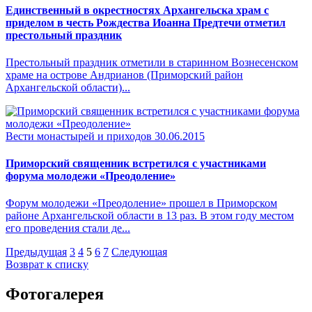
Единственный в окрестностях Архангельска храм с
приделом в честь Рождества Иоанна Предтечи отметил
престольный праздник
Престольный праздник отметили в старинном Вознесенском
храме на острове Андрианов (Приморский район
Архангельской области)...
Вести монастырей и приходов
30.06.2015
Приморский священник встретился с участниками
форума молодежи «Преодоление»
Форум молодежи «Преодоление» прошел в Приморском
районе Архангельской области в 13 раз. В этом году местом
его проведения стали де...
Предыдущая
3
4
5
6
7
Следующая
Возврат к списку
Фотогалерея