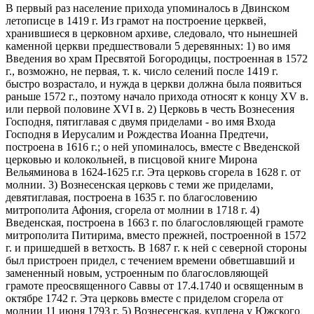
В первый раз население прихода упоминалось в Двинском
летописце в 1419 г. Из грамот на построение церквей,
хранившиеся в церковном архиве, следовало, что нынешней
каменной церкви предшествовали 5 деревянных: 1) во имя
Введения во храм Пресвятой Богородицы, построенная в 1572
г., возможно, не первая, т. к. число селений после 1419 г.
быстро возрастало, и нужда в церкви должна была появиться
раньше 1572 г., поэтому начало прихода относят к концу XV в.
или первой половине XVI в. 2) Церковь в честь Вознесения
Господня, пятиглавая с двумя приделами - во имя Входа
Господня в Иерусалим и Рождества Иоанна Предтечи,
построена в 1616 г.; о ней упоминалось, вместе с Введенской
церковью и колокольней, в писцовой книге Мирона
Вельяминова в 1624-1625 г.г. Эта церковь сгорела в 1628 г. от
молнии. 3) Вознесенская церковь с теми же приделами,
девятиглавая, построена в 1635 г. по благословению
митрополита Афония, сгорела от молнии в 1718 г. 4)
Введенская, построена в 1663 г. по благословляющей грамоте
митрополита Питирима, вместо прежней, построенной в 1572
г. и пришедшей в ветхость. В 1687 г. к ней с северной стороны
был пристроен придел, с течением времени обветшавший и
замененный новым, устроенным по благословляющей
грамоте преосвященного Саввы от 17.4.1740 и освященным в
октябре 1742 г. Эта церковь вместе с приделом сгорела от
молнии 11 июня 1793 г. 5) Вознесенская, куплена у Южского