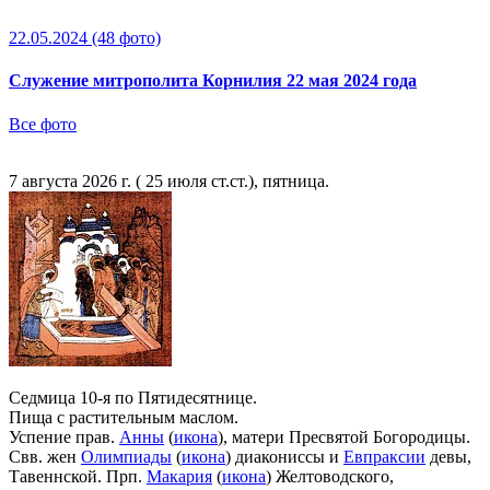
22.05.2024
(48 фото)
Служение митрополита Корнилия 22 мая 2024 года
Все фото
7 августа 2026 г. ( 25 июля ст.ст.), пятница.
Седмица 10-я по Пятидесятнице.
Пища с растительным маслом.
Успение прав.
Анны
(
икона
), матери Пресвятой Богородицы.
Свв. жен
Олимпиады
(
икона
) диакониссы и
Евпраксии
девы,
Тавеннской. Прп.
Макария
(
икона
) Желтоводского,