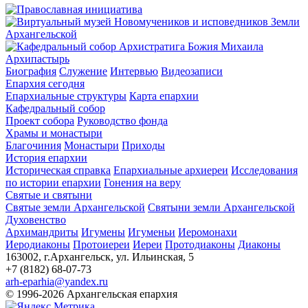
Архипастырь
Биография
Служение
Интервью
Видеозаписи
Епархия сегодня
Епархиальные структуры
Карта епархии
Кафедральный собор
Проект собора
Руководство фонда
Храмы и монастыри
Благочиния
Монастыри
Приходы
История епархии
Историческая справка
Епархиальные архиереи
Исследования
по истории епархии
Гонения на веру
Святые и святыни
Святые земли Архангельской
Святыни земли Архангельской
Духовенство
Архимандриты
Игумены
Игуменьи
Иеромонахи
Иеродиаконы
Протоиереи
Иереи
Протодиаконы
Диаконы
163002, г.Архангельск, ул. Ильинская, 5
+7 (8182) 68-07-73
arh-eparhia@yandex.ru
© 1996-2026 Архангельская епархия