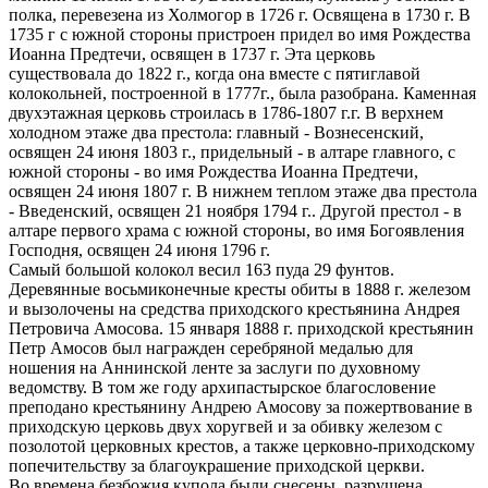
полка, перевезена из Холмогор в 1726 г. Освящена в 1730 г. В
1735 г с южной стороны пристроен придел во имя Рождества
Иоанна Предтечи, освящен в 1737 г. Эта церковь
существовала до 1822 г., когда она вместе с пятиглавой
колокольней, построенной в 1777г., была разобрана. Каменная
двухэтажная церковь строилась в 1786-1807 г.г. В верхнем
холодном этаже два престола: главный - Вознесенский,
освящен 24 июня 1803 г., придельный - в алтаре главного, с
южной стороны - во имя Рождества Иоанна Предтечи,
освящен 24 июня 1807 г. В нижнем теплом этаже два престола
- Введенский, освящен 21 ноября 1794 г.. Другой престол - в
алтаре первого храма с южной стороны, во имя Богоявления
Господня, освящен 24 июня 1796 г.
Самый большой колокол весил 163 пуда 29 фунтов.
Деревянные восьмиконечные кресты обиты в 1888 г. железом
и вызолочены на средства приходского крестьянина Андрея
Петровича Амосова. 15 января 1888 г. приходской крестьянин
Петр Амосов был награжден серебряной медалью для
ношения на Аннинской ленте за заслуги по духовному
ведомству. В том же году архипастырское благословение
преподано крестьянину Андрею Амосову за пожертвование в
приходскую церковь двух хоругвей и за обивку железом с
позолотой церковных крестов, а также церковно-приходскому
попечительству за благоукрашение приходской церкви.
Во времена безбожия купола были снесены, разрушена