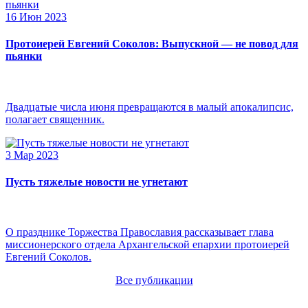
16 Июн 2023
Протоиерей Евгений Соколов: Выпускной — не повод для
пьянки
Двадцатые числа июня превращаются в малый апокалипсис,
полагает священник.
3 Мар 2023
Пусть тяжелые новости не угнетают
О празднике Торжества Православия рассказывает глава
миссионерского отдела Архангельской епархии протоиерей
Евгений Соколов.
Все публикации