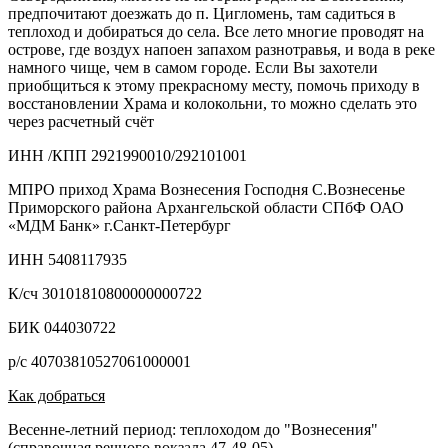
предпочитают доезжать до п. Цигломень, там садиться в
теплоход и добираться до села. Все лето многие проводят на
острове, где воздух напоен запахом разнотравья, и вода в реке
намного чище, чем в самом городе. Если Вы захотели
приобщиться к этому прекрасному месту, помочь приходу в
восстановлении Храма и колокольни, то можно сделать это
через расчетный счёт
ИНН /КПП 2921990010/292101001
МПРО приход Храма Вознесения Господня С.Вознесенье
Приморского района Архангельской области СПбФ ОАО
«МДМ Банк» г.Санкт-Петербург
ИНН 5408117935
К/сч 30101810800000000722
БИК 044030722
р/с 40703810527061000001
Как добраться
Весенне-летний период: теплоходом до "Вознесения"
(справочная речного вокзала 47-48-05)