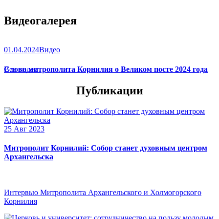
Видеогалерея
01.04.2024
Видео
Слово митрополита Корнилия о Великом посте 2024 года
Все видео
Публикации
25 Авг 2023
Митрополит Корнилий: Собор станет духовным центром
Архангельска
Интервью Митрополита Архангельского и Холмогорского
Корнилия