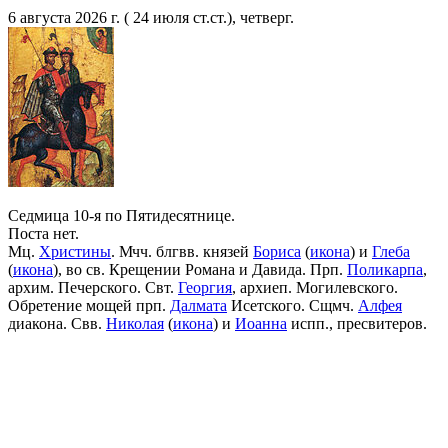
6 августа 2026 г. ( 24 июля ст.ст.), четверг.
Седмица 10-я по Пятидесятнице.
Поста нет.
Мц.
Христины
. Мчч. блгвв. князей
Бориса
(
икона
) и
Глеба
(
икона
), во св. Крещении Романа и Давида. Прп.
Поликарпа
,
архим. Печерского. Свт.
Георгия
, архиеп. Могилевского.
Обретение мощей прп.
Далмата
Исетского. Сщмч.
Алфея
диакона. Свв.
Николая
(
икона
) и
Иоанна
испп., пресвитеров.