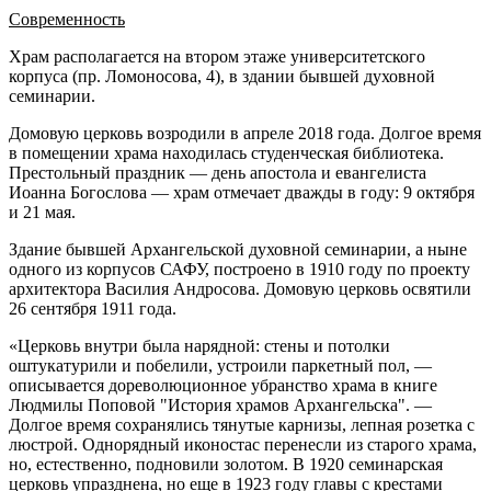
Современность
Храм располагается на втором этаже университетского
корпуса (пр. Ломоносова, 4), в здании бывшей духовной
семинарии.
Домовую церковь возродили в апреле 2018 года. Долгое время
в помещении храма находилась студенческая библиотека.
Престольный праздник — день апостола и евангелиста
Иоанна Богослова — храм отмечает дважды в году: 9 октября
и 21 мая.
Здание бывшей Архангельской духовной семинарии, а ныне
одного из корпусов САФУ, построено в 1910 году по проекту
архитектора Василия Андросова. Домовую церковь освятили
26 сентября 1911 года.
«Церковь внутри была нарядной: стены и потолки
оштукатурили и побелили, устроили паркетный пол, —
описывается дореволюционное убранство храма в книге
Людмилы Поповой "История храмов Архангельска". —
Долгое время сохранялись тянутые карнизы, лепная розетка с
люстрой. Однорядный иконостас перенесли из старого храма,
но, естественно, подновили золотом. В 1920 семинарская
церковь упразднена, но еще в 1923 году главы с крестами