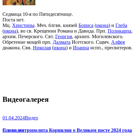
Седмица 10-я по Пятидесятнице.
Поста нет.
Мц.
Христины
. Мчч. блгвв. князей
Бориса
(
икона
) и
Глеба
(
икона
), во св. Крещении Романа и Давида. Прп.
Поликарпа
,
архим. Печерского. Свт.
Георгия
, архиеп. Могилевского.
Обретение мощей прп.
Далмата
Исетского. Сщмч.
Алфея
диакона. Свв.
Николая
(
икона
) и
Иоанна
испп., пресвитеров.
Видеогалерея
01.04.2024
Видео
Слово митрополита Корнилия о Великом посте 2024 года
Все видео