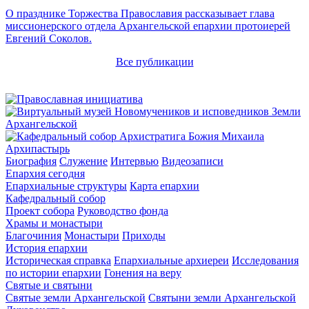
О празднике Торжества Православия рассказывает глава
миссионерского отдела Архангельской епархии протоиерей
Евгений Соколов.
Все публикации
Архипастырь
Биография
Служение
Интервью
Видеозаписи
Епархия сегодня
Епархиальные структуры
Карта епархии
Кафедральный собор
Проект собора
Руководство фонда
Храмы и монастыри
Благочиния
Монастыри
Приходы
История епархии
Историческая справка
Епархиальные архиереи
Исследования
по истории епархии
Гонения на веру
Святые и святыни
Святые земли Архангельской
Святыни земли Архангельской