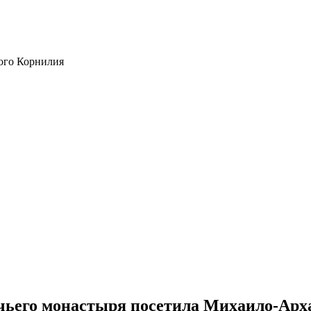
ого Корнилия
чьего монастыря посетила Михаило-Арх