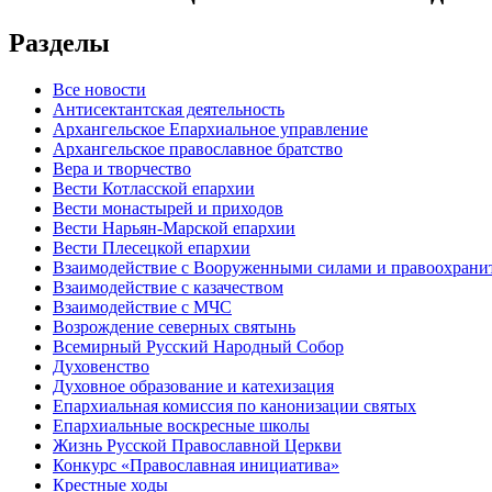
Разделы
Все новости
Антисектантская деятельность
Архангельское Епархиальное управление
Архангельское православное братство
Вера и творчество
Вести Котласской епархии
Вести монастырей и приходов
Вести Нарьян-Марской епархии
Вести Плесецкой епархии
Взаимодействие с Вооруженными силами и правоохран
Взаимодействие с казачеством
Взаимодействие с МЧС
Возрождение северных святынь
Всемирный Русский Народный Собор
Духовенство
Духовное образование и катехизация
Епархиальная комиссия по канонизации святых
Епархиальные воскресные школы
Жизнь Русской Православной Церкви
Конкурс «Православная инициатива»
Крестные ходы