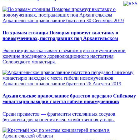
Архангельское православное братство
30 Сентября 2019
По храмам столицы Поморья провезут выставку о
новомучениках, пострадавших под Архангельском
Экспозиция рассказывает о земном пути и мученической
кончине последнего дореволюционного настоятеля
Соловецкого монастыря.
Архангельское православное братство
26 Августа 2019
Архангельское православное братство передало Сийскому
монастырю находки с места гибели новомучеников
Среди предметов — фрагменты стеклянных сосудов,
бутылочка для хранения елея, хозяйственная утварь.