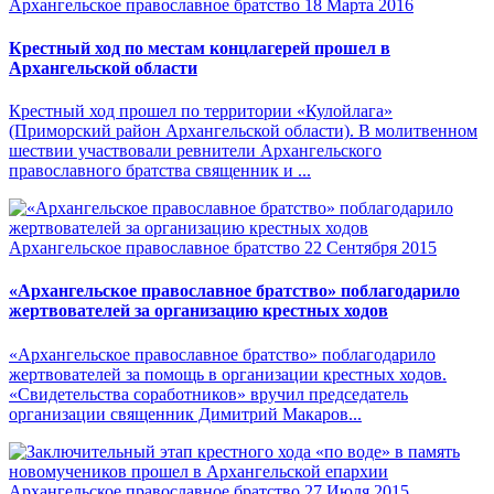
Архангельское православное братство
18 Марта 2016
Крестный ход по местам концлагерей прошел в
Архангельской области
Крестный ход прошел по территории «Кулойлага»
(Приморский район Архангельской области). В молитвенном
шествии участвовали ревнители Архангельского
православного братства священник и ...
Архангельское православное братство
22 Сентября 2015
«Архангельское православное братство» поблагодарило
жертвователей за организацию крестных ходов
«Архангельское православное братство» поблагодарило
жертвователей за помощь в организации крестных ходов.
«Свидетельства соработников» вручил председатель
организации священник Димитрий Макаров...
Архангельское православное братство
27 Июля 2015