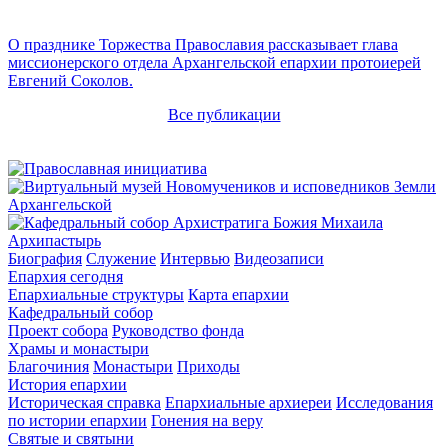
О празднике Торжества Православия рассказывает глава
миссионерского отдела Архангельской епархии протоиерей
Евгений Соколов.
Все публикации
Архипастырь
Биография
Служение
Интервью
Видеозаписи
Епархия сегодня
Епархиальные структуры
Карта епархии
Кафедральный собор
Проект собора
Руководство фонда
Храмы и монастыри
Благочиния
Монастыри
Приходы
История епархии
Историческая справка
Епархиальные архиереи
Исследования
по истории епархии
Гонения на веру
Святые и святыни