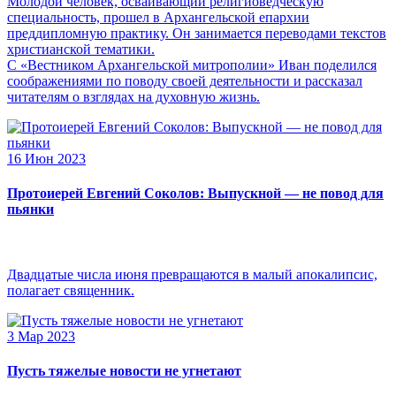
Молодой человек, осваивающий религиоведческую
специальность, прошел в Архангельской епархии
преддипломную практику. Он занимается переводами текстов
христианской тематики.
С «Вестником Архангельской митрополии» Иван поделился
соображениями по поводу своей деятельности и рассказал
читателям о взглядах на духовную жизнь.
16 Июн 2023
Протоиерей Евгений Соколов: Выпускной — не повод для
пьянки
Двадцатые числа июня превращаются в малый апокалипсис,
полагает священник.
3 Мар 2023
Пусть тяжелые новости не угнетают