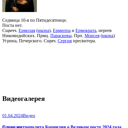
Седмица 10-я по Пятидесятнице.
Поста нет.
Сщмчч.
Ермолая
(
икона
),
Ермиппа
и
Ермократа
, иереев
Никомидийских. Прмц.
Параскевы
. Прп.
Моисея
(
икона
)
Угрина, Печерского. Сщмч.
Сергия
пресвитера.
Видеогалерея
01.04.2024
Видео
Слово митрополита Корнилия о Великом посте 2024 года
Все видео