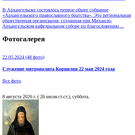
В Архангельске состоялось первое общее собрание
«Архангельского православного братства». Это региональная
общественная организация, созданная при Михаило-
Архангельском кафедральном соборе по благословению ...
Фотогалерея
22.05.2024
(48 фото)
Служение митрополита Корнилия 22 мая 2024 года
Все фото
8 августа 2026 г. ( 26 июля ст.ст.), суббота.