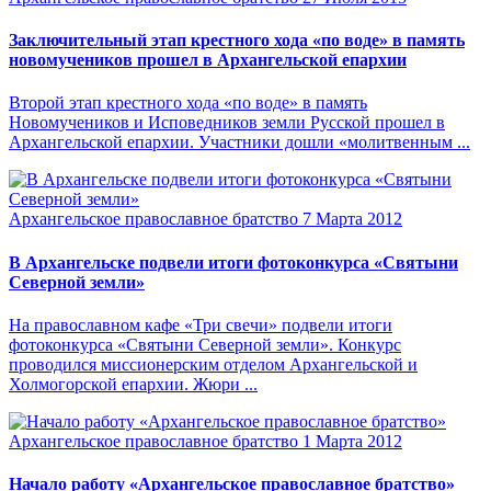
Заключительный этап крестного хода «по воде» в память
новомучеников прошел в Архангельской епархии
Второй этап крестного хода «по воде» в память
Новомучеников и Исповедников земли Русской прошел в
Архангельской епархии. Участники дошли «молитвенным ...
Архангельское православное братство
7 Марта 2012
В Архангельске подвели итоги фотоконкурса «Святыни
Северной земли»
На православном кафе «Три свечи» подвели итоги
фотоконкурса «Святыни Северной земли». Конкурс
проводился миссионерским отделом Архангельской и
Холмогорской епархии. Жюри ...
Архангельское православное братство
1 Марта 2012
Начало работу «Архангельское православное братство»