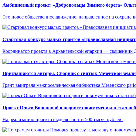
Амбициозный проект: «Добровольцы Зимнего берега» Ольг
Это новое общественное движение, направленное на сохранени
Стартовал конкурс малых грантов «Православная инициат
Координатор проекта в Архангельской епархии — священник
Приглашаются авторы. Сборник о святых Мезенской земли 
Грант выиграла межпоселенческая библиотека Мезенского райо
Проект Ольги Вороновой о подвиге новомучеников стал по
На реализацию проекта выделят почти 500 тысяч рублей.