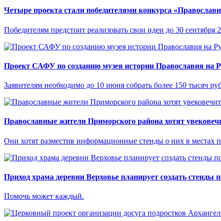
Четыре проекта стали победителями конкурса «Православн
Победителям предстоит реализовать свои идеи до 30 сентября 2
Проект САФУ по созданию музея истории Православия на Р
Заявителям необходимо до 10 июня собрать более 150 тысяч ру
Православные жители Приморского района хотят увековечи
Они хотят разместив информационные стенды о них в местах п
Приход храма деревни Верховье планирует создать стенды 
Помочь может каждый.