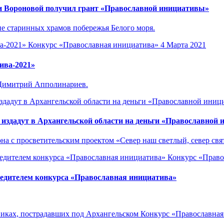
и Вороновой получил грант «Православной инициативы»
е старинных храмов побережья Белого моря.
Конкурс «Православная инициатива»
4 Марта 2021
ива-2021»
 Димитрий Апполинариев.
издадут в Архангельской области на деньги «Православной
на с просветительским проектом «Север наш светлый, север свя
Конкурс «Право
бедителем конкурса «Православная инициатива»
Конкурс «Православная