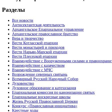
Разделы
Все новости
Антисектантская деятельность
Архангельское Епархиальное управление
Архангельское православное братство
Вера и творчество
Вести Котласской епархии
Вести монастырей и приходов
Вести Нарьян-Марской епархии
Вести Плесецкой епархии
Взаимодействие с Вооруженными силами и правоохран
Взаимодействие с казачеством
Взаимодействие с МЧС
Возрождение северных святынь
Всемирный Русский Народный Собор
Духовенство
Духовное образование и катехизация
Епархиальная комиссия по канонизации святых
Епархиальные воскресные школы
Жизнь Русской Православной Церкви
Конкурс «Православная инициатива»
Крестные ходы