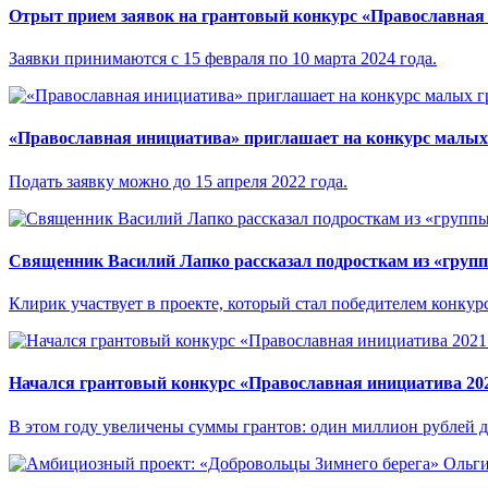
Отрыт прием заявок на грантовый конкурс «Православная
Заявки принимаются с 15 февраля по 10 марта 2024 года.
«Православная инициатива» приглашает на конкурс малых
Подать заявку можно до 15 апреля 2022 года.
Священник Василий Лапко рассказал подросткам из «групп
Клирик участвует в проекте, который стал победителем конкур
Начался грантовый конкурс «Православная инициатива 20
В этом году увеличены суммы грантов: один миллион рублей дл