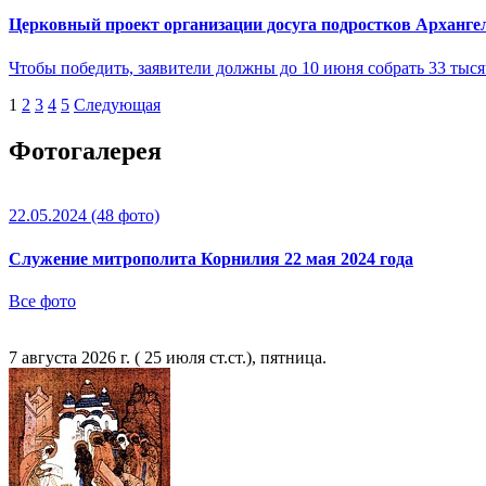
Церковный проект организации досуга подростков Арханге
Чтобы победить, заявители должны до 10 июня собрать 33 тыс
1
2
3
4
5
Следующая
Фотогалерея
22.05.2024
(48 фото)
Служение митрополита Корнилия 22 мая 2024 года
Все фото
7 августа 2026 г. ( 25 июля ст.ст.), пятница.