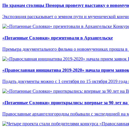
По храмам столицы Поморья провезут выставку о новомуч
Экспозиция рассказывает о земном пути и мученической конч
Конкур
«Потаенные Соловки» презентовали в Архангельске
Премьера документального фильма о новомучениках прошла в 
«Православная инициатива 2019-2020» начала прием заяво
Подать документы можно с 1 сентября по 15 октября 2019 года 
«Потаенные Соловки» приоткрылись: впервые за 90 лет на
Православные архангелогородцы побывали с экспедицией на 