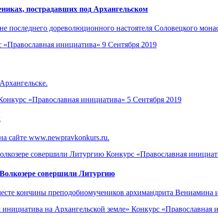
ениках, пострадавших под Архангельском
ине последнего дореволюционного настоятеля Соловецкого мона
с «Православная инициатива»
9 Сентября 2019
Архангельске.
Конкурс «Православная инициатива»
5 Сентября 2019
к
на сайте www.newpravkonkurs.ru.
Конкурс «Православная инициат
 Волкозере совершили Литургию
месте кончины преподобномучеников архимандрита Вениамина 
Конкурс «Православная 