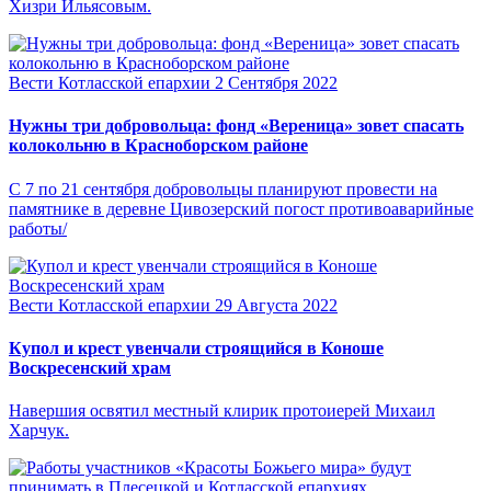
Хизри Ильясовым.
Вести Котласской епархии
2 Сентября 2022
Нужны три добровольца: фонд «Вереница» зовет спасать
колокольню в Красноборском районе
С 7 по 21 сентября добровольцы планируют провести на
памятнике в деревне Цивозерский погост противоаварийные
работы/
Вести Котласской епархии
29 Августа 2022
Купол и крест увенчали строящийся в Коноше
Воскресенский храм
Навершия освятил местный клирик протоиерей Михаил
Харчук.