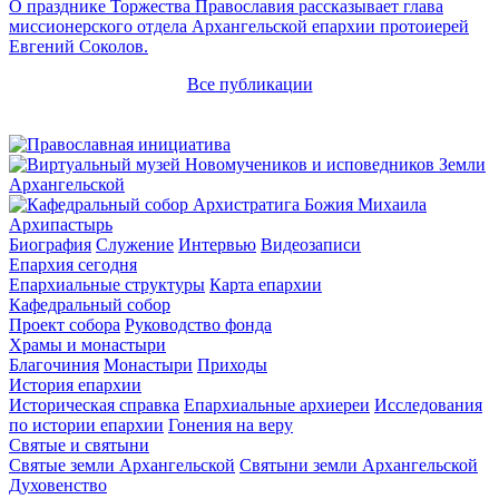
О празднике Торжества Православия рассказывает глава
миссионерского отдела Архангельской епархии протоиерей
Евгений Соколов.
Все публикации
Архипастырь
Биография
Служение
Интервью
Видеозаписи
Епархия сегодня
Епархиальные структуры
Карта епархии
Кафедральный собор
Проект собора
Руководство фонда
Храмы и монастыри
Благочиния
Монастыри
Приходы
История епархии
Историческая справка
Епархиальные архиереи
Исследования
по истории епархии
Гонения на веру
Святые и святыни
Святые земли Архангельской
Святыни земли Архангельской
Духовенство