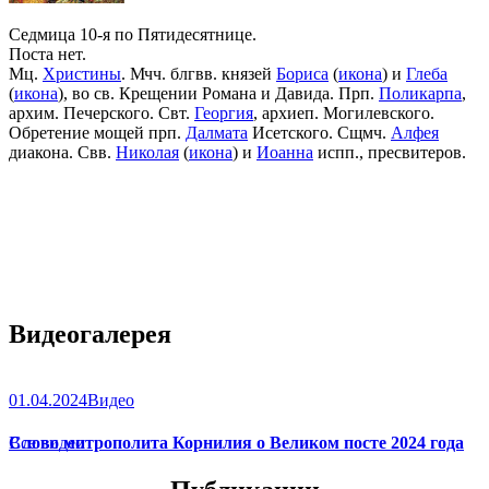
Седмица 10-я по Пятидесятнице.
Поста нет.
Мц.
Христины
. Мчч. блгвв. князей
Бориса
(
икона
) и
Глеба
(
икона
), во св. Крещении Романа и Давида. Прп.
Поликарпа
,
архим. Печерского. Свт.
Георгия
, архиеп. Могилевского.
Обретение мощей прп.
Далмата
Исетского. Сщмч.
Алфея
диакона. Свв.
Николая
(
икона
) и
Иоанна
испп., пресвитеров.
Видеогалерея
01.04.2024
Видео
Слово митрополита Корнилия о Великом посте 2024 года
Все видео