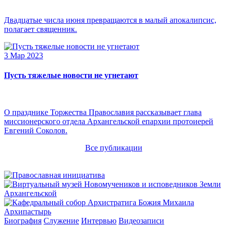
Двадцатые числа июня превращаются в малый апокалипсис,
полагает священник.
3 Мар 2023
Пусть тяжелые новости не угнетают
О празднике Торжества Православия рассказывает глава
миссионерского отдела Архангельской епархии протоиерей
Евгений Соколов.
Все публикации
Архипастырь
Биография
Служение
Интервью
Видеозаписи