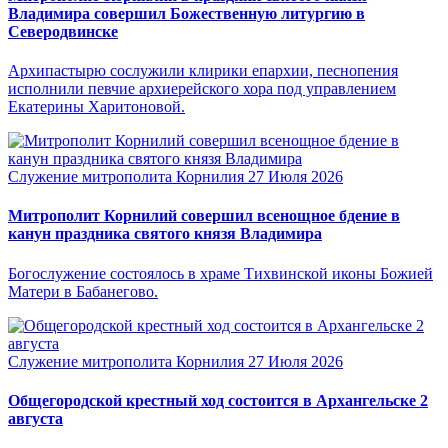
Владимира совершил Божественную литургию в
Северодвинске
Архипастырю сослужили клирики епархии, песнопения
исполнили певчие архиерейского хора под управлением
Екатерины Харитоновой.
Служение митрополита Корнилия
27 Июля 2026
Митрополит Корнилий совершил всенощное бдение в
канун праздника святого князя Владимира
Богослужение состоялось в храме Тихвинской иконы Божией
Матери в Бабанегово.
Служение митрополита Корнилия
27 Июля 2026
Общегородской крестный ход состоится в Архангельске 2
августа