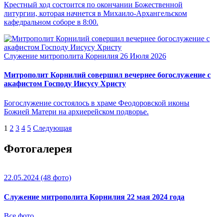
Крестный ход состоится по окончании Божественной
литургии, которая начнется в Михаило-Архангельском
кафедральном соборе в 8:00.
Служение митрополита Корнилия
26 Июля 2026
Митрополит Корнилий совершил вечернее богослужение с
акафистом Господу Иисусу Христу
Богослужение состоялось в храме Феодоровской иконы
Божией Матери на архиерейском подворье.
1
2
3
4
5
Следующая
Фотогалерея
22.05.2024
(48 фото)
Служение митрополита Корнилия 22 мая 2024 года
Все фото