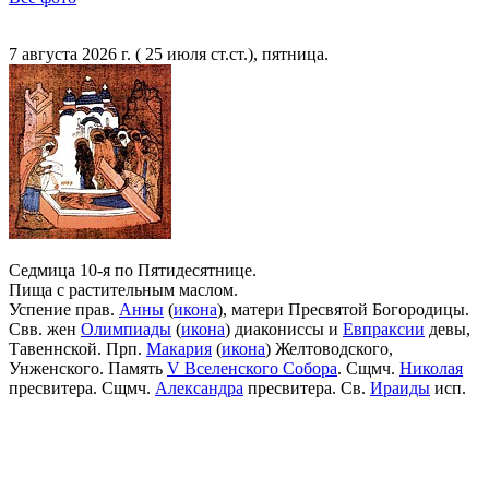
7 августа 2026 г. ( 25 июля ст.ст.), пятница.
Седмица 10-я по Пятидесятнице.
Пища с растительным маслом.
Успение прав.
Анны
(
икона
), матери Пресвятой Богородицы.
Свв. жен
Олимпиады
(
икона
) диакониссы и
Евпраксии
девы,
Тавеннской. Прп.
Макария
(
икона
) Желтоводского,
Унженского. Память
V Вселенского Собора
. Сщмч.
Николая
пресвитера. Сщмч.
Александра
пресвитера. Св.
Ираиды
исп.