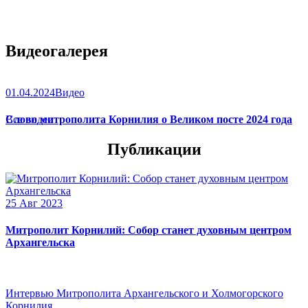
Видеогалерея
01.04.2024
Видео
Слово митрополита Корнилия о Великом посте 2024 года
Все видео
Публикации
25 Авг 2023
Митрополит Корнилий: Собор станет духовным центром
Архангельска
Интервью Митрополита Архангельского и Холмогорского
Корнилия