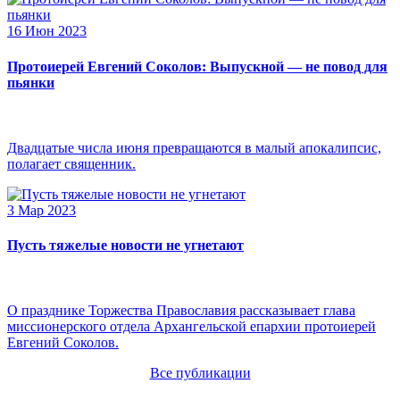
16 Июн 2023
Протоиерей Евгений Соколов: Выпускной — не повод для
пьянки
Двадцатые числа июня превращаются в малый апокалипсис,
полагает священник.
3 Мар 2023
Пусть тяжелые новости не угнетают
О празднике Торжества Православия рассказывает глава
миссионерского отдела Архангельской епархии протоиерей
Евгений Соколов.
Все публикации