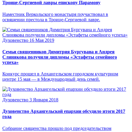
Троице-Сергиевой лавры епископу Парамону
Наместник Веркольского монастыря поучаствовал в
освящении престола в Троице-Сергиевой лавре.
Духовенство
16 Мая 2019
Семьи священников Димитрия Бургувана и Андрея
Слинякова получили дипломы «Эстафеты семейного
успеха»
Конкурс прошел в Архангельском городском культурном
центре 15 мая — в Международный день семей.
Духовенство
3 Января 2018
Духовенство Архангельской епархии обсудило итоги 2017
года
Собрание священства прошло под председательством