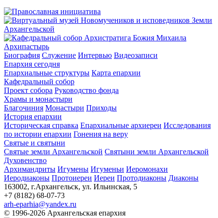
Архипастырь
Биография
Служение
Интервью
Видеозаписи
Епархия сегодня
Епархиальные структуры
Карта епархии
Кафедральный собор
Проект собора
Руководство фонда
Храмы и монастыри
Благочиния
Монастыри
Приходы
История епархии
Историческая справка
Епархиальные архиереи
Исследования
по истории епархии
Гонения на веру
Святые и святыни
Святые земли Архангельской
Святыни земли Архангельской
Духовенство
Архимандриты
Игумены
Игуменьи
Иеромонахи
Иеродиаконы
Протоиереи
Иереи
Протодиаконы
Диаконы
163002, г.Архангельск, ул. Ильинская, 5
+7 (8182) 68-07-73
arh-eparhia@yandex.ru
© 1996-2026 Архангельская епархия