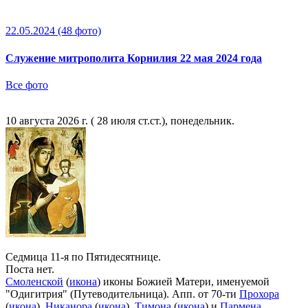
22.05.2024
(48 фото)
Служение митрополита Корнилия 22 мая 2024 года
Все фото
10 августа 2026 г. ( 28 июля ст.ст.), понедельник.
Седмица 11-я по Пятидесятнице.
Поста нет.
Смоленской
(
икона
) иконы Божией Матери, именуемой
"Одигитрия" (Путеводительница). Апп. от 70-ти
Прохора
(
икона
),
Никанора
(
икона
),
Тимона
(
икона
) и
Пармена