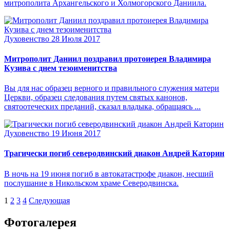
митрополита Архангельского и Холмогорского Даниила.
Духовенство
28 Июля 2017
Митрополит Даниил поздравил протоиерея Владимира
Кузива с днем тезоименитства
Вы для нас образец верного и правильного служения матери
Церкви, образец следования путем святых канонов,
святоотеческих преданий, сказал владыка, обращаясь ...
Духовенство
19 Июня 2017
Трагически погиб северодвинский диакон Андрей Каторин
В ночь на 19 июня погиб в автокатастрофе диакон, несший
послушание в Никольском храме Северодвинска.
1
2
3
4
Следующая
Фотогалерея