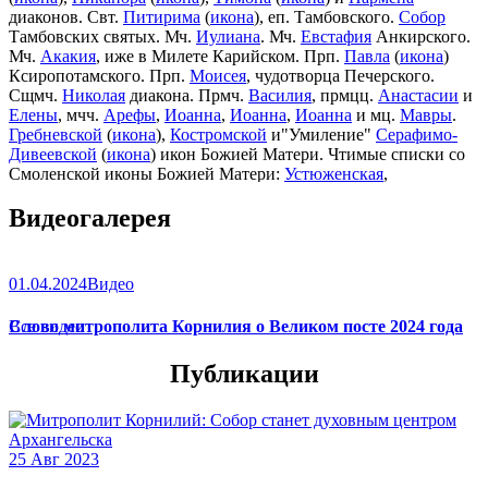
диаконов. Свт.
Питирима
(
икона
), еп. Тамбовского.
Собор
Тамбовских святых. Мч.
Иулиана
. Мч.
Евстафия
Анкирского.
Мч.
Акакия
, иже в Милете Карийском. Прп.
Павла
(
икона
)
Ксиропотамского. Прп.
Моисея
, чудотворца Печерского.
Сщмч.
Николая
диакона. Прмч.
Василия
, прмцц.
Анастасии
и
Елены
, мчч.
Арефы
,
Иоанна
,
Иоанна
,
Иоанна
и мц.
Мавры
.
Гребневской
(
икона
),
Костромской
и"Умиление"
Серафимо-
Дивеевской
(
икона
) икон Божией Матери. Чтимые списки со
Смоленской иконы Божией Матери:
Устюженская
,
Выдропусская
,
Христофоровская
,
Супрасльская
,
Югская
Видеогалерея
(
икона
),
Игрицкая
,
Шуйская
(
икона
),
Седмиезерная
,
Сергиевская
(в Троице-Сергиевой Лавре).
01.04.2024
Видео
Слово митрополита Корнилия о Великом посте 2024 года
Все видео
Публикации
25 Авг 2023