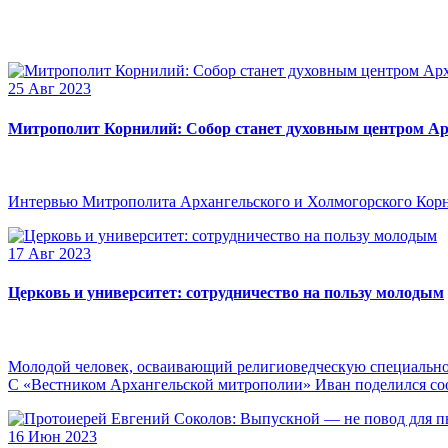
25 Авг 2023
Митрополит Корнилий: Собор станет духовным центром Ар
Интервью Митрополита Архангельского и Холмогорского Кор
17 Авг 2023
Церковь и университет: сотрудничество на пользу молодым
Молодой человек, осваивающий религиоведческую специальнос
С «Вестником Архангельской митрополии» Иван поделился сооб
16 Июн 2023