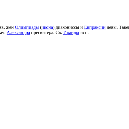
вв. жен
Олимпиады
(
икона
) диакониссы и
Евпраксии
девы, Таве
мч.
Александра
пресвитера. Св.
Ираиды
исп.