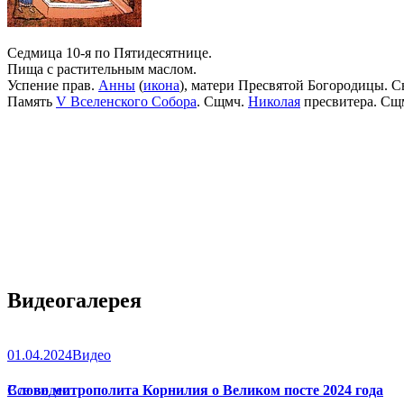
Седмица 10-я по Пятидесятнице.
Пища с растительным маслом.
Успение прав.
Анны
(
икона
), матери Пресвятой Богородицы. С
Память
V Вселенского Собора
. Сщмч.
Николая
пресвитера. Сщ
Видеогалерея
01.04.2024
Видео
Слово митрополита Корнилия о Великом посте 2024 года
Все видео