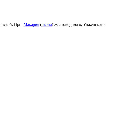
ннской. Прп.
Макария
(
икона
) Желтоводского, Унженского.