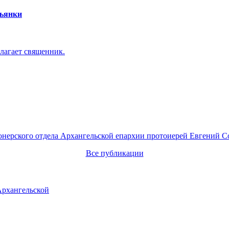
пьянки
лагает священник.
онерского отдела Архангельской епархии протоиерей Евгений С
Все публикации