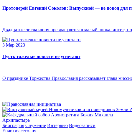
Протоиерей Евгений Соколов: Выпускной — не повод для 
Двадцатые числа июня превращаются в малый апокалипсис, по
3 Мар 2023
Пусть тяжелые новости не угнетают
О празднике Торжества Православия рассказывает глава мисси
Архипастырь
Биография
Служение
Интервью
Видеозаписи
Епархия сегодня