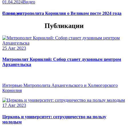
01.04.2024
Видео
Слово митрополита Корнилия о Великом посте 2024 года
Все видео
Публикации
25 Авг 2023
Митрополит Корнилий: Собор станет духовным центром
Архангельска
Интервью Митрополита Архангельского и Холмогорского
Корнилия
17 Авг 2023
Церковь и университет: сотрудничество на пользу
молодым