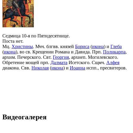
Седмица 10-я по Пятидесятнице.
Поста нет.
Мц.
Христины
. Мчч. блгвв. князей
Бориса
(
икона
) и
Глеба
(
икона
), во св. Крещении Романа и Давида. Прп.
Поликарпа
,
архим. Печерского. Свт.
Георгия
, архиеп. Могилевского.
Обретение мощей прп.
Далмата
Исетского. Сщмч.
Алфея
диакона. Свв.
Николая
(
икона
) и
Иоанна
испп., пресвитеров.
Видеогалерея