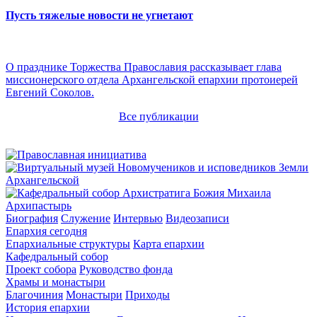
Пусть тяжелые новости не угнетают
О празднике Торжества Православия рассказывает глава
миссионерского отдела Архангельской епархии протоиерей
Евгений Соколов.
Все публикации
Архипастырь
Биография
Служение
Интервью
Видеозаписи
Епархия сегодня
Епархиальные структуры
Карта епархии
Кафедральный собор
Проект собора
Руководство фонда
Храмы и монастыри
Благочиния
Монастыри
Приходы
История епархии