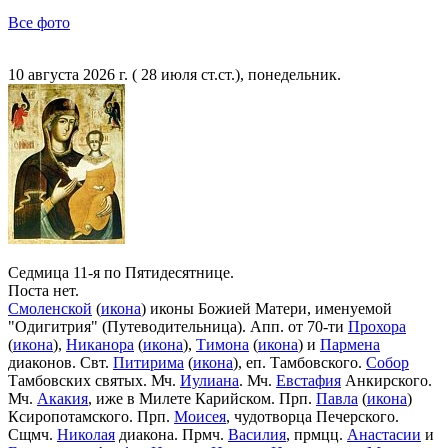
Все фото
10 августа 2026 г. ( 28 июля ст.ст.), понедельник.
Седмица 11-я по Пятидесятнице.
Поста нет.
Смоленской
(
икона
) иконы Божией Матери, именуемой
"Одигитрия" (Путеводительница). Апп. от 70-ти
Прохора
(
икона
),
Никанора
(
икона
),
Тимона
(
икона
) и
Пармена
диаконов. Свт.
Питирима
(
икона
), еп. Тамбовского.
Собор
Тамбовских святых. Мч.
Иулиана
. Мч.
Евстафия
Анкирского.
Мч.
Акакия
, иже в Милете Карийском. Прп.
Павла
(
икона
)
Ксиропотамского. Прп.
Моисея
, чудотворца Печерского.
Сщмч.
Николая
диакона. Прмч.
Василия
, прмцц.
Анастасии
и