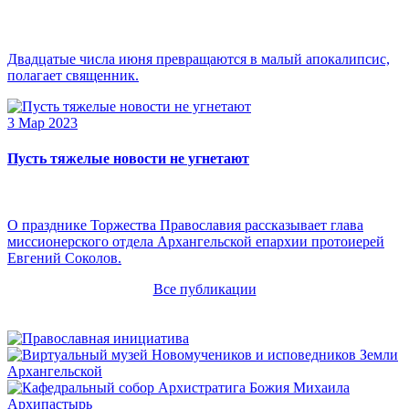
Двадцатые числа июня превращаются в малый апокалипсис,
полагает священник.
3 Мар 2023
Пусть тяжелые новости не угнетают
О празднике Торжества Православия рассказывает глава
миссионерского отдела Архангельской епархии протоиерей
Евгений Соколов.
Все публикации
Архипастырь