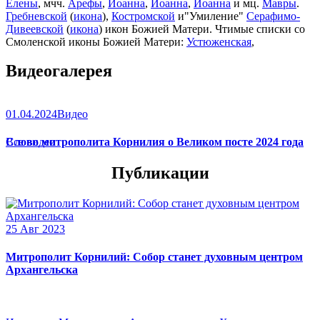
Елены
, мчч.
Арефы
,
Иоанна
,
Иоанна
,
Иоанна
и мц.
Мавры
.
Гребневской
(
икона
),
Костромской
и"Умиление"
Серафимо-
Дивеевской
(
икона
) икон Божией Матери. Чтимые списки со
Смоленской иконы Божией Матери:
Устюженская
,
Выдропусская
,
Христофоровская
,
Супрасльская
,
Югская
Видеогалерея
(
икона
),
Игрицкая
,
Шуйская
(
икона
),
Седмиезерная
,
Сергиевская
(в Троице-Сергиевой Лавре).
01.04.2024
Видео
Слово митрополита Корнилия о Великом посте 2024 года
Все видео
Публикации
25 Авг 2023
Митрополит Корнилий: Собор станет духовным центром
Архангельска