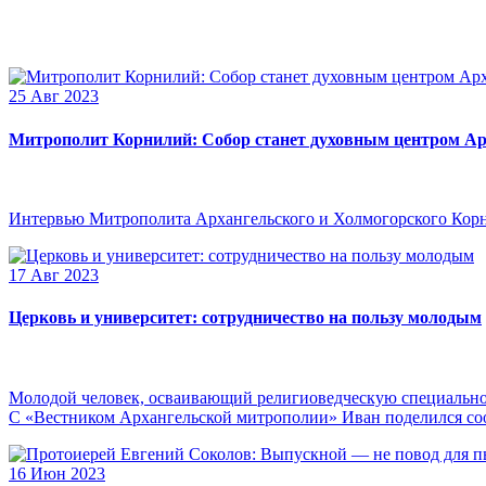
25 Авг 2023
Митрополит Корнилий: Собор станет духовным центром Ар
Интервью Митрополита Архангельского и Холмогорского Кор
17 Авг 2023
Церковь и университет: сотрудничество на пользу молодым
Молодой человек, осваивающий религиоведческую специальнос
С «Вестником Архангельской митрополии» Иван поделился сооб
16 Июн 2023