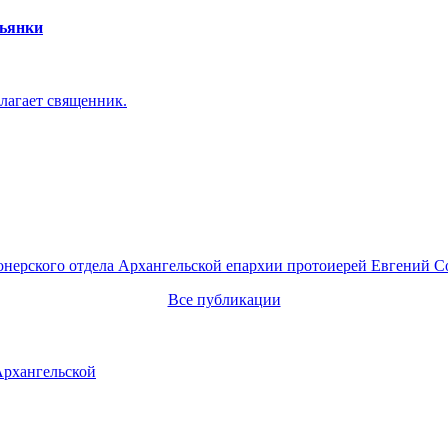
пьянки
лагает священник.
онерского отдела Архангельской епархии протоиерей Евгений С
Все публикации