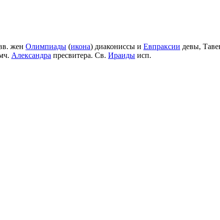
вв. жен
Олимпиады
(
икона
) диакониссы и
Евпраксии
девы, Таве
мч.
Александра
пресвитера. Св.
Ираиды
исп.