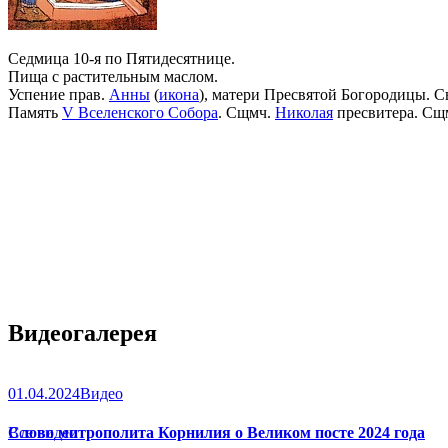
Седмица 10-я по Пятидесятнице.
Пища с растительным маслом.
Успение прав.
Анны
(
икона
), матери Пресвятой Богородицы. С
Память
V Вселенского Собора
. Сщмч.
Николая
пресвитера. Сщ
Видеогалерея
01.04.2024
Видео
Слово митрополита Корнилия о Великом посте 2024 года
Все видео