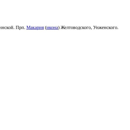
ннской. Прп.
Макария
(
икона
) Желтоводского, Унженского.