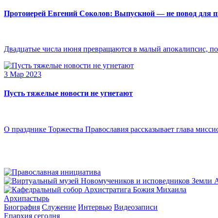
Протоиерей Евгений Соколов: Выпускной — не повод для 
Двадцатые числа июня превращаются в малый апокалипсис, по
3 Мар 2023
Пусть тяжелые новости не угнетают
О празднике Торжества Православия рассказывает глава мисси
Архипастырь
Биография
Служение
Интервью
Видеозаписи
Епархия сегодня