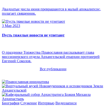
Двадцатые числа июня превращаются в малый апокалипсис,
полагает священник.
3 Мар 2023
Пусть тяжелые новости не угнетают
О празднике Торжества Православия рассказывает глава
миссионерского отдела Архангельской епархии протоиерей
Евгений Соколов.
Все публикации
Архипастырь
Биография
Служение
Интервью
Видеозаписи