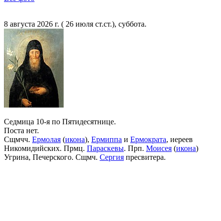
8 августа 2026 г. ( 26 июля ст.ст.), суббота.
Седмица 10-я по Пятидесятнице.
Поста нет.
Сщмчч.
Ермолая
(
икона
),
Ермиппа
и
Ермократа
, иереев
Никомидийских. Прмц.
Параскевы
. Прп.
Моисея
(
икона
)
Угрина, Печерского. Сщмч.
Сергия
пресвитера.