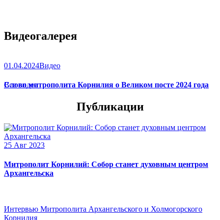
Видеогалерея
01.04.2024
Видео
Слово митрополита Корнилия о Великом посте 2024 года
Все видео
Публикации
25 Авг 2023
Митрополит Корнилий: Собор станет духовным центром
Архангельска
Интервью Митрополита Архангельского и Холмогорского
Корнилия