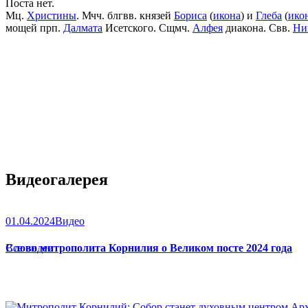
Поста нет.
Мц.
Христины
. Мчч. блгвв. князей
Бориса
(
икона
) и
Глеба
(
ико
мощей прп.
Далмата
Исетского. Сщмч.
Алфея
диакона. Свв.
Ни
Видеогалерея
01.04.2024
Видео
Слово митрополита Корнилия о Великом посте 2024 года
Все видео