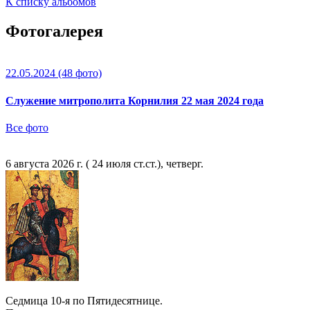
К списку альбомов
Фотогалерея
22.05.2024
(48 фото)
Служение митрополита Корнилия 22 мая 2024 года
Все фото
6 августа 2026 г. ( 24 июля ст.ст.), четверг.
Седмица 10-я по Пятидесятнице.