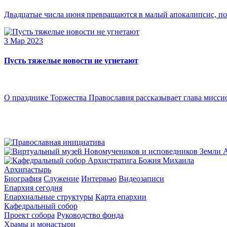
Двадцатые числа июня превращаются в малый апокалипсис, по
3 Мар 2023
Пусть тяжелые новости не угнетают
О празднике Торжества Православия рассказывает глава мисси
Архипастырь
Биография
Служение
Интервью
Видеозаписи
Епархия сегодня
Епархиальные структуры
Карта епархии
Кафедральный собор
Проект собора
Руководство фонда
Храмы и монастыри