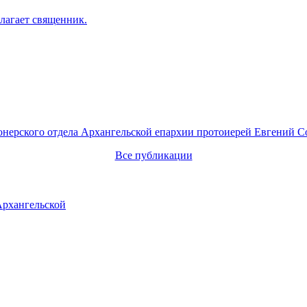
лагает священник.
онерского отдела Архангельской епархии протоиерей Евгений С
Все публикации