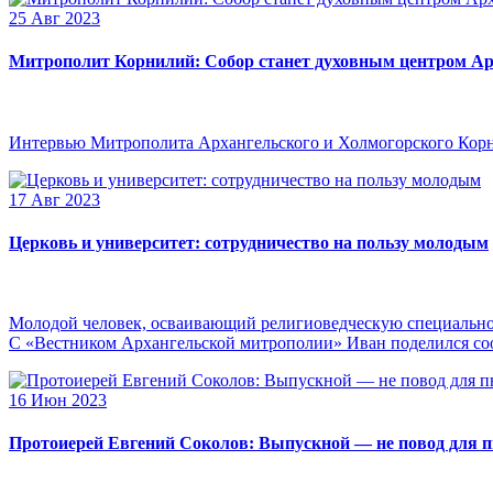
25 Авг 2023
Митрополит Корнилий: Собор станет духовным центром Ар
Интервью Митрополита Архангельского и Холмогорского Кор
17 Авг 2023
Церковь и университет: сотрудничество на пользу молодым
Молодой человек, осваивающий религиоведческую специальнос
С «Вестником Архангельской митрополии» Иван поделился сооб
16 Июн 2023
Протоиерей Евгений Соколов: Выпускной — не повод для 