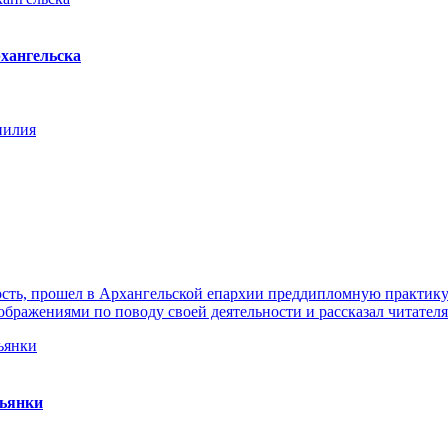
хангельска
нилия
ть, прошел в Архангельской епархии преддипломную практику. 
ражениями по поводу своей деятельности и рассказал читателя
пьянки