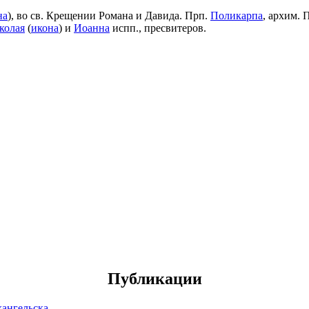
на
), во св. Крещении Романа и Давида. Прп.
Поликарпа
, архим. 
колая
(
икона
) и
Иоанна
испп., пресвитеров.
Публикации