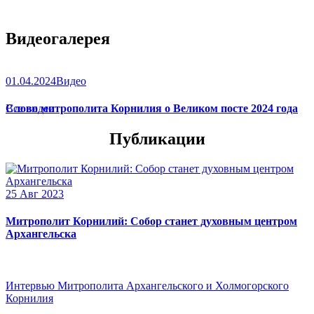
Видеогалерея
01.04.2024
Видео
Слово митрополита Корнилия о Великом посте 2024 года
Все видео
Публикации
25 Авг 2023
Митрополит Корнилий: Собор станет духовным центром
Архангельска
Интервью Митрополита Архангельского и Холмогорского
Корнилия