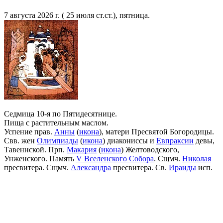
7 августа 2026 г. ( 25 июля ст.ст.), пятница.
Седмица 10-я по Пятидесятнице.
Пища с растительным маслом.
Успение прав.
Анны
(
икона
), матери Пресвятой Богородицы.
Свв. жен
Олимпиады
(
икона
) диакониссы и
Евпраксии
девы,
Тавеннской. Прп.
Макария
(
икона
) Желтоводского,
Унженского. Память
V Вселенского Собора
. Сщмч.
Николая
пресвитера. Сщмч.
Александра
пресвитера. Св.
Ираиды
исп.