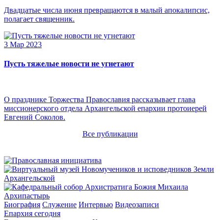
Двадцатые числа июня превращаются в малый апокалипсис,
полагает священник.
3 Мар 2023
Пусть тяжелые новости не угнетают
О празднике Торжества Православия рассказывает глава
миссионерского отдела Архангельской епархии протоиерей
Евгений Соколов.
Все публикации
Архипастырь
Биография
Служение
Интервью
Видеозаписи
Епархия сегодня