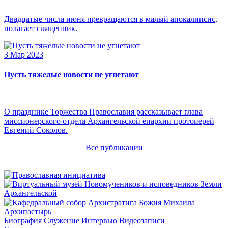
Двадцатые числа июня превращаются в малый апокалипсис,
полагает священник.
3 Мар 2023
Пусть тяжелые новости не угнетают
О празднике Торжества Православия рассказывает глава
миссионерского отдела Архангельской епархии протоиерей
Евгений Соколов.
Все публикации
Архипастырь
Биография
Служение
Интервью
Видеозаписи