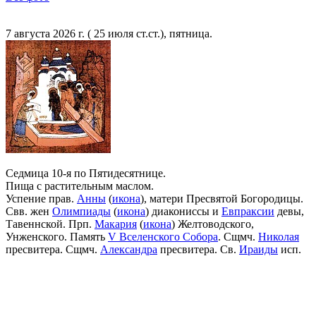
7 августа 2026 г. ( 25 июля ст.ст.), пятница.
Седмица 10-я по Пятидесятнице.
Пища с растительным маслом.
Успение прав.
Анны
(
икона
), матери Пресвятой Богородицы.
Свв. жен
Олимпиады
(
икона
) диакониссы и
Евпраксии
девы,
Тавеннской. Прп.
Макария
(
икона
) Желтоводского,
Унженского. Память
V Вселенского Собора
. Сщмч.
Николая
пресвитера. Сщмч.
Александра
пресвитера. Св.
Ираиды
исп.