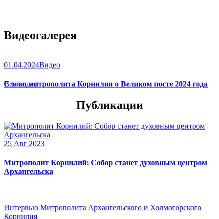
Видеогалерея
01.04.2024
Видео
Слово митрополита Корнилия о Великом посте 2024 года
Все видео
Публикации
25 Авг 2023
Митрополит Корнилий: Собор станет духовным центром
Архангельска
Интервью Митрополита Архангельского и Холмогорского
Корнилия