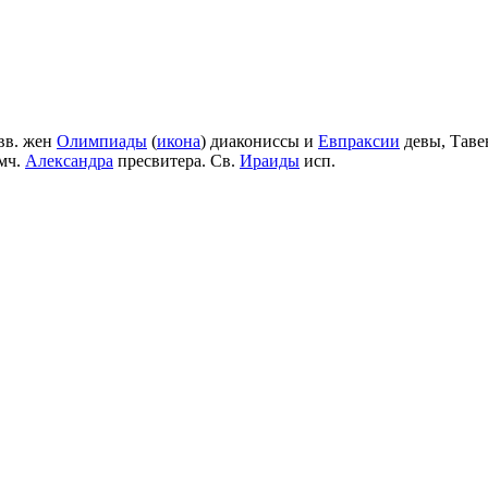
вв. жен
Олимпиады
(
икона
) диакониссы и
Евпраксии
девы, Таве
мч.
Александра
пресвитера. Св.
Ираиды
исп.