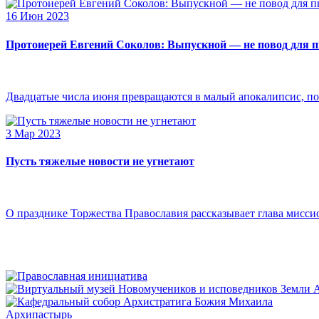
16 Июн 2023
Протоиерей Евгений Соколов: Выпускной — не повод для 
Двадцатые числа июня превращаются в малый апокалипсис, по
3 Мар 2023
Пусть тяжелые новости не угнетают
О празднике Торжества Православия рассказывает глава мисси
Архипастырь