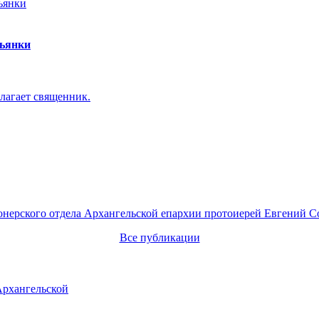
пьянки
лагает священник.
онерского отдела Архангельской епархии протоиерей Евгений С
Все публикации