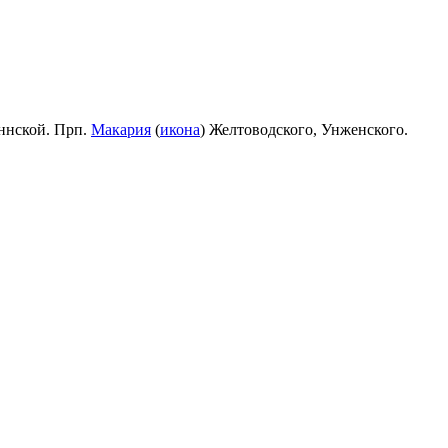
ннской. Прп.
Макария
(
икона
) Желтоводского, Унженского.