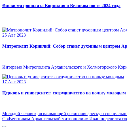
Слово митрополита Корнилия о Великом посте 2024 года
Все видео
25 Авг 2023
Митрополит Корнилий: Собор станет духовным центром Ар
Интервью Митрополита Архангельского и Холмогорского Кор
17 Авг 2023
Церковь и университет: сотрудничество на пользу молодым
Молодой человек, осваивающий религиоведческую специальнос
С «Вестником Архангельской митрополии» Иван поделился сооб