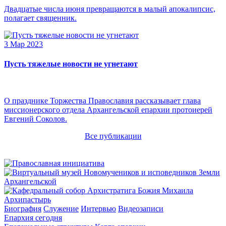
Двадцатые числа июня превращаются в малый апокалипсис,
полагает священник.
3 Мар 2023
Пусть тяжелые новости не угнетают
О празднике Торжества Православия рассказывает глава
миссионерского отдела Архангельской епархии протоиерей
Евгений Соколов.
Все публикации
Архипастырь
Биография
Служение
Интервью
Видеозаписи
Епархия сегодня