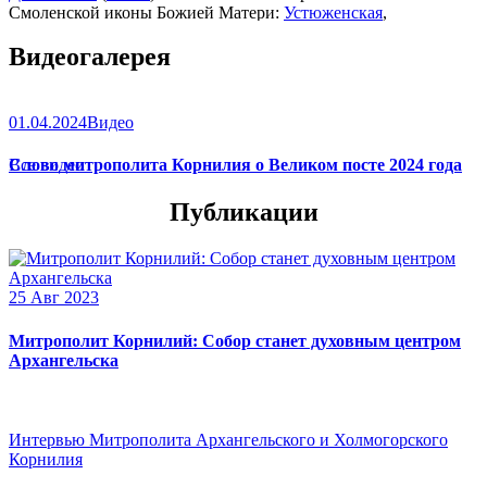
Смоленской иконы Божией Матери:
Устюженская
,
Выдропусская
,
Христофоровская
,
Супрасльская
,
Югская
Видеогалерея
(
икона
),
Игрицкая
,
Шуйская
(
икона
),
Седмиезерная
,
Сергиевская
(в Троице-Сергиевой Лавре).
01.04.2024
Видео
Слово митрополита Корнилия о Великом посте 2024 года
Все видео
Публикации
25 Авг 2023
Митрополит Корнилий: Собор станет духовным центром
Архангельска
Интервью Митрополита Архангельского и Холмогорского
Корнилия