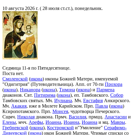
10 августа 2026 г. ( 28 июля ст.ст.), понедельник.
Седмица 11-я по Пятидесятнице.
Поста нет.
Смоленской
(
икона
) иконы Божией Матери, именуемой
"Одигитрия" (Путеводительница). Апп. от 70-ти
Прохора
(
икона
),
Никанора
(
икона
),
Тимона
(
икона
) и
Пармена
диаконов. Свт.
Питирима
(
икона
), еп. Тамбовского.
Собор
Тамбовских святых. Мч.
Иулиана
. Мч.
Евстафия
Анкирского.
Мч.
Акакия
, иже в Милете Карийском. Прп.
Павла
(
икона
)
Ксиропотамского. Прп.
Моисея
, чудотворца Печерского.
Сщмч.
Николая
диакона. Прмч.
Василия
, прмцц.
Анастасии
и
Елены
, мчч.
Арефы
,
Иоанна
,
Иоанна
,
Иоанна
и мц.
Мавры
.
Гребневской
(
икона
),
Костромской
и"Умиление"
Серафимо-
Дивеевской
(
икона
) икон Божией Матери. Чтимые списки со