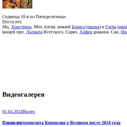
Седмица 10-я по Пятидесятнице.
Поста нет.
Мц.
Христины
. Мчч. блгвв. князей
Бориса
(
икона
) и
Глеба
(
ико
мощей прп.
Далмата
Исетского. Сщмч.
Алфея
диакона. Свв.
Ни
Видеогалерея
01.04.2024
Видео
Слово митрополита Корнилия о Великом посте 2024 года
Все видео