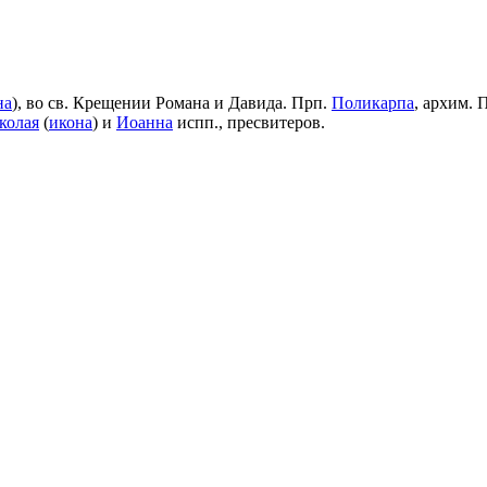
на
), во св. Крещении Романа и Давида. Прп.
Поликарпа
, архим. 
колая
(
икона
) и
Иоанна
испп., пресвитеров.