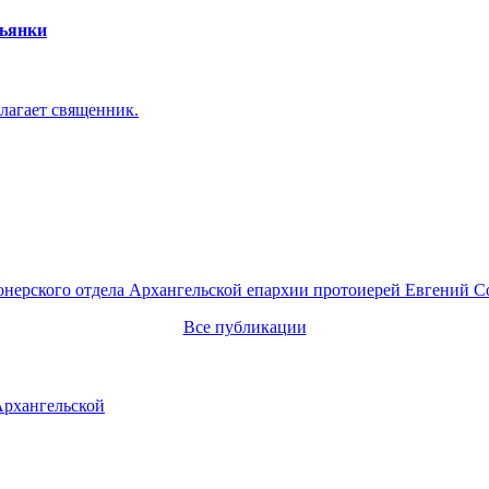
пьянки
лагает священник.
онерского отдела Архангельской епархии протоиерей Евгений С
Все публикации