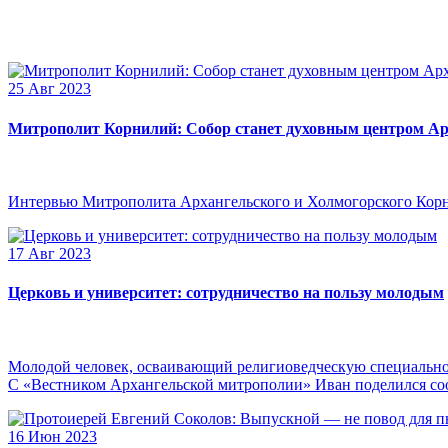
25 Авг 2023
Митрополит Корнилий: Собор станет духовным центром Ар
Интервью Митрополита Архангельского и Холмогорского Кор
17 Авг 2023
Церковь и университет: сотрудничество на пользу молодым
Молодой человек, осваивающий религиоведческую специальнос
С «Вестником Архангельской митрополии» Иван поделился сооб
16 Июн 2023