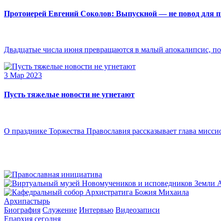
Протоиерей Евгений Соколов: Выпускной — не повод для 
Двадцатые числа июня превращаются в малый апокалипсис, по
3 Мар 2023
Пусть тяжелые новости не угнетают
О празднике Торжества Православия рассказывает глава мисси
Архипастырь
Биография
Служение
Интервью
Видеозаписи
Епархия сегодня