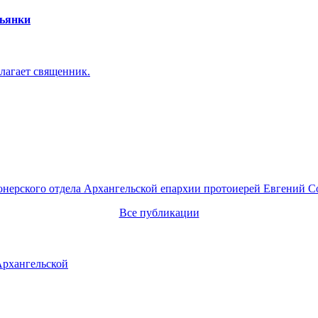
пьянки
лагает священник.
онерского отдела Архангельской епархии протоиерей Евгений С
Все публикации