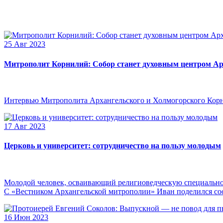
25 Авг 2023
Митрополит Корнилий: Собор станет духовным центром Ар
Интервью Митрополита Архангельского и Холмогорского Кор
17 Авг 2023
Церковь и университет: сотрудничество на пользу молодым
Молодой человек, осваивающий религиоведческую специальнос
С «Вестником Архангельской митрополии» Иван поделился сооб
16 Июн 2023