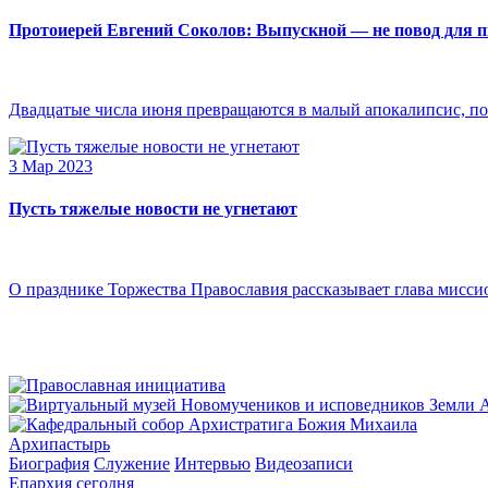
Протоиерей Евгений Соколов: Выпускной — не повод для 
Двадцатые числа июня превращаются в малый апокалипсис, по
3 Мар 2023
Пусть тяжелые новости не угнетают
О празднике Торжества Православия рассказывает глава мисси
Архипастырь
Биография
Служение
Интервью
Видеозаписи
Епархия сегодня