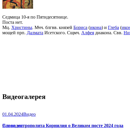
Седмица 10-я по Пятидесятнице.
Поста нет.
Мц.
Христины
. Мчч. блгвв. князей
Бориса
(
икона
) и
Глеба
(
ико
мощей прп.
Далмата
Исетского. Сщмч.
Алфея
диакона. Свв.
Ни
Видеогалерея
01.04.2024
Видео
Слово митрополита Корнилия о Великом посте 2024 года
Все видео