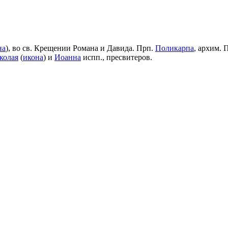
на
), во св. Крещении Романа и Давида. Прп.
Поликарпа
, архим. 
колая
(
икона
) и
Иоанна
испп., пресвитеров.