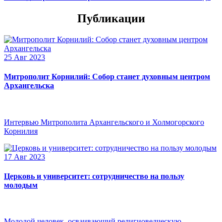
Публикации
25 Авг 2023
Митрополит Корнилий: Собор станет духовным центром
Архангельска
Интервью Митрополита Архангельского и Холмогорского
Корнилия
17 Авг 2023
Церковь и университет: сотрудничество на пользу
молодым
Молодой человек, осваивающий религиоведческую