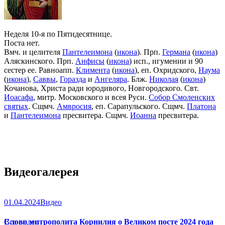
Неделя 10-я по Пятидесятнице.
Поста нет.
Вмч. и целителя
Пантелеимона
(
икона
). Прп.
Германа
(
икона
)
Аляскинского. Прп.
Анфисы
(
икона
) исп., игумении и 90
сестер ее. Равноапп.
Климента
(
икона
), еп. Охридского,
Наума
(
икона
),
Саввы
,
Горазда
и
Ангеляра
. Блж.
Николая
(
икона
)
Кочанова, Христа ради юродивого, Новгородского. Свт.
Иоасафа
, митр. Московского и всея Руси.
Собор Смоленских
святых
. Сщмч.
Амвросия
, еп. Сарапульского. Сщмч.
Платона
и
Пантелеимона
пресвитера. Сщмч.
Иоанна
пресвитера.
Видеогалерея
01.04.2024
Видео
Слово митрополита Корнилия о Великом посте 2024 года
Все видео