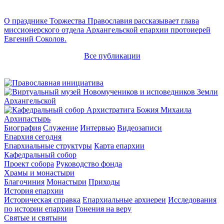
О празднике Торжества Православия рассказывает глава
миссионерского отдела Архангельской епархии протоиерей
Евгений Соколов.
Все публикации
Архипастырь
Биография
Служение
Интервью
Видеозаписи
Епархия сегодня
Епархиальные структуры
Карта епархии
Кафедральный собор
Проект собора
Руководство фонда
Храмы и монастыри
Благочиния
Монастыри
Приходы
История епархии
Историческая справка
Епархиальные архиереи
Исследования
по истории епархии
Гонения на веру
Святые и святыни