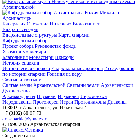
Архипастырь
Биография
Служение
Интервью
Видеозаписи
Епархия сегодня
Епархиальные структуры
Карта епархии
Кафедральный собор
Проект собора
Руководство фонда
Храмы и монастыри
Благочиния
Монастыри
Приходы
История епархии
Историческая справка
Епархиальные архиереи
Исследования
по истории епархии
Гонения на веру
Святые и святыни
Святые земли Архангельской
Святыни земли Архангельской
Духовенство
Архимандриты
Игумены
Игуменьи
Иеромонахи
Иеродиаконы
Протоиереи
Иереи
Протодиаконы
Диаконы
163002, г.Архангельск, ул. Ильинская, 5
+7 (8182) 68-07-73
arh-eparhia@yandex.ru
© 1996-2026 Архангельская епархия
Создание сайта: