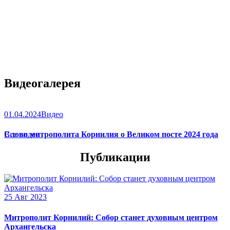
Видеогалерея
01.04.2024
Видео
Слово митрополита Корнилия о Великом посте 2024 года
Все видео
Публикации
25 Авг 2023
Митрополит Корнилий: Собор станет духовным центром
Архангельска