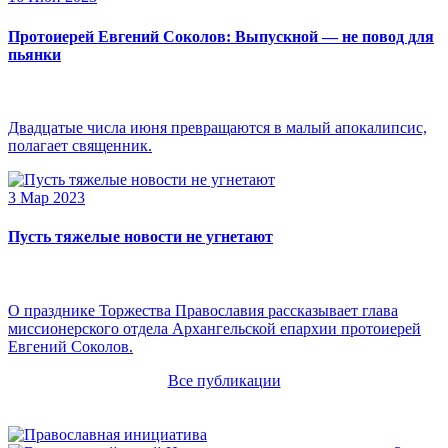
Протоиерей Евгений Соколов: Выпускной — не повод для
пьянки
Двадцатые числа июня превращаются в малый апокалипсис,
полагает священник.
3 Мар 2023
Пусть тяжелые новости не угнетают
О празднике Торжества Православия рассказывает глава
миссионерского отдела Архангельской епархии протоиерей
Евгений Соколов.
Все публикации