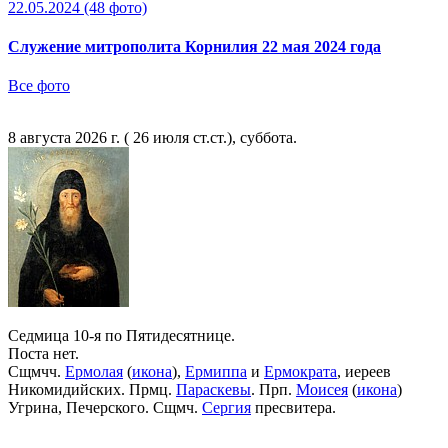
22.05.2024
(48 фото)
Служение митрополита Корнилия 22 мая 2024 года
Все фото
8 августа 2026 г. ( 26 июля ст.ст.), суббота.
Седмица 10-я по Пятидесятнице.
Поста нет.
Сщмчч.
Ермолая
(
икона
),
Ермиппа
и
Ермократа
, иереев
Никомидийских. Прмц.
Параскевы
. Прп.
Моисея
(
икона
)
Угрина, Печерского. Сщмч.
Сергия
пресвитера.