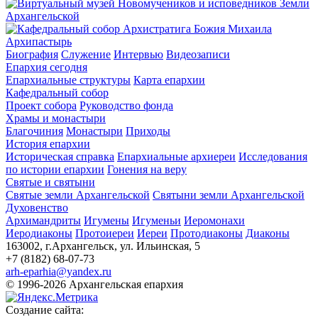
Архипастырь
Биография
Служение
Интервью
Видеозаписи
Епархия сегодня
Епархиальные структуры
Карта епархии
Кафедральный собор
Проект собора
Руководство фонда
Храмы и монастыри
Благочиния
Монастыри
Приходы
История епархии
Историческая справка
Епархиальные архиереи
Исследования
по истории епархии
Гонения на веру
Святые и святыни
Святые земли Архангельской
Святыни земли Архангельской
Духовенство
Архимандриты
Игумены
Игуменьи
Иеромонахи
Иеродиаконы
Протоиереи
Иереи
Протодиаконы
Диаконы
163002, г.Архангельск, ул. Ильинская, 5
+7 (8182) 68-07-73
arh-eparhia@yandex.ru
© 1996-2026 Архангельская епархия
Создание сайта: