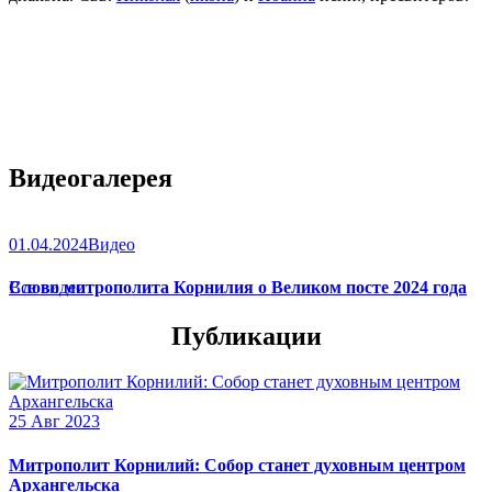
Видеогалерея
01.04.2024
Видео
Слово митрополита Корнилия о Великом посте 2024 года
Все видео
Публикации
25 Авг 2023
Митрополит Корнилий: Собор станет духовным центром
Архангельска