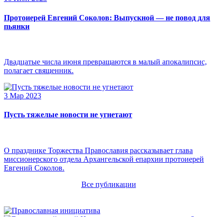
Протоиерей Евгений Соколов: Выпускной — не повод для
пьянки
Двадцатые числа июня превращаются в малый апокалипсис,
полагает священник.
3 Мар 2023
Пусть тяжелые новости не угнетают
О празднике Торжества Православия рассказывает глава
миссионерского отдела Архангельской епархии протоиерей
Евгений Соколов.
Все публикации