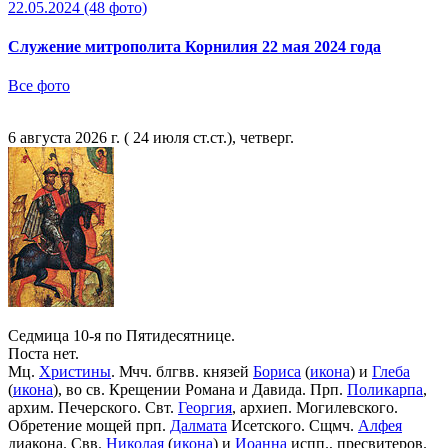
22.05.2024
(48 фото)
Служение митрополита Корнилия 22 мая 2024 года
Все фото
6 августа 2026 г. ( 24 июля ст.ст.), четверг.
Седмица 10-я по Пятидесятнице.
Поста нет.
Мц.
Христины
. Мчч. блгвв. князей
Бориса
(
икона
) и
Глеба
(
икона
), во св. Крещении Романа и Давида. Прп.
Поликарпа
,
архим. Печерского. Свт.
Георгия
, архиеп. Могилевского.
Обретение мощей прп.
Далмата
Исетского. Сщмч.
Алфея
диакона. Свв.
Николая
(
икона
) и
Иоанна
испп., пресвитеров.