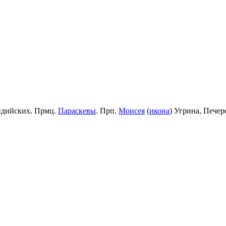
идийских. Прмц.
Параскевы
. Прп.
Моисея
(
икона
) Угрина, Пече