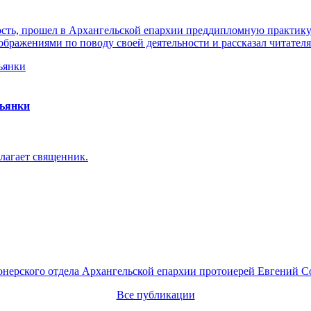
ть, прошел в Архангельской епархии преддипломную практику. 
ражениями по поводу своей деятельности и рассказал читателя
пьянки
лагает священник.
онерского отдела Архангельской епархии протоиерей Евгений С
Все публикации