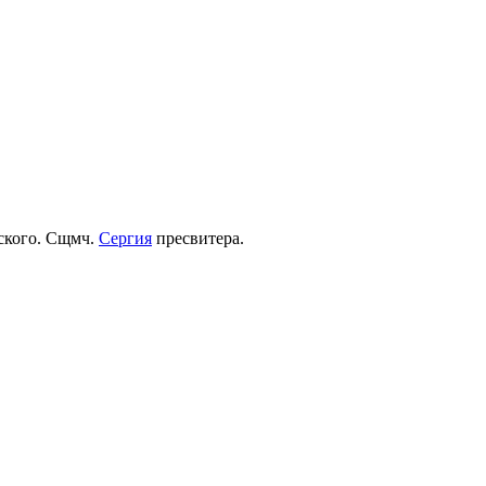
рского. Сщмч.
Сергия
пресвитера.