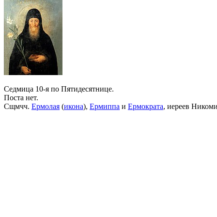
Седмица 10-я по Пятидесятнице.
Поста нет.
Сщмчч.
Ермолая
(
икона
),
Ермиппа
и
Ермократа
, иереев Ником