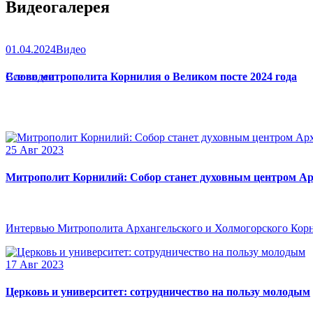
Видеогалерея
01.04.2024
Видео
Слово митрополита Корнилия о Великом посте 2024 года
Все видео
25 Авг 2023
Митрополит Корнилий: Собор станет духовным центром Ар
Интервью Митрополита Архангельского и Холмогорского Кор
17 Авг 2023
Церковь и университет: сотрудничество на пользу молодым