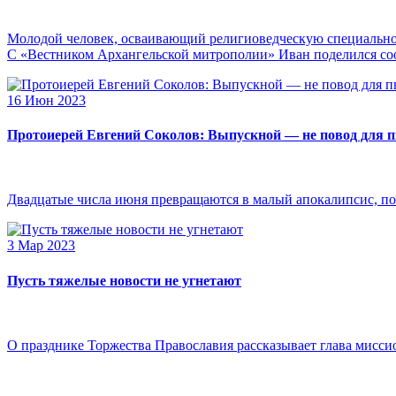
Молодой человек, осваивающий религиоведческую специальнос
С «Вестником Архангельской митрополии» Иван поделился сооб
16 Июн 2023
Протоиерей Евгений Соколов: Выпускной — не повод для 
Двадцатые числа июня превращаются в малый апокалипсис, по
3 Мар 2023
Пусть тяжелые новости не угнетают
О празднике Торжества Православия рассказывает глава мисси