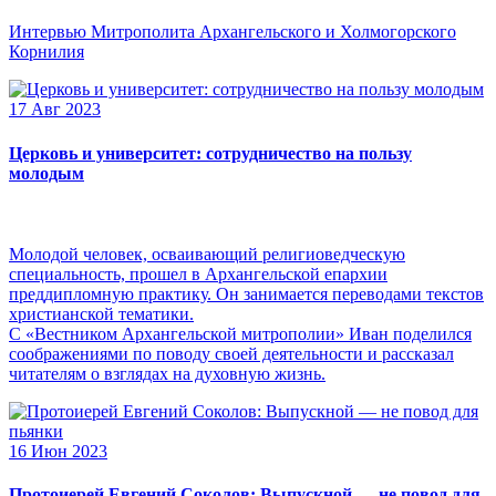
Интервью Митрополита Архангельского и Холмогорского
Корнилия
17 Авг 2023
Церковь и университет: сотрудничество на пользу
молодым
Молодой человек, осваивающий религиоведческую
специальность, прошел в Архангельской епархии
преддипломную практику. Он занимается переводами текстов
христианской тематики.
С «Вестником Архангельской митрополии» Иван поделился
соображениями по поводу своей деятельности и рассказал
читателям о взглядах на духовную жизнь.
16 Июн 2023
Протоиерей Евгений Соколов: Выпускной — не повод для