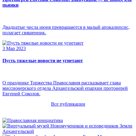
пьянки
Двадцатые числа июня превращаются в малый апокалипсис,
полагает священник.
3 Мар 2023
Пусть тяжелые новости не угнетают
О празднике Торжества Православия рассказывает глава
миссионерского отдела Архангельской епархии протоиерей
Евгений Соколов.
Все публикации