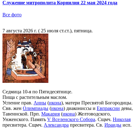
Служение митрополита Корнилия 22 мая 2024 года
Все фото
7 августа 2026 г. ( 25 июля ст.ст.), пятница.
Седмица 10-я по Пятидесятнице.
Пища с растительным маслом.
Успение прав.
Анны
(
икона
), матери Пресвятой Богородицы.
Свв. жен
Олимпиады
(
икона
) диакониссы и
Евпраксии
девы,
Тавеннской. Прп.
Макария
(
икона
) Желтоводского,
Унженского. Память
V Вселенского Собора
. Сщмч.
Николая
пресвитера. Сщмч.
Александра
пресвитера. Св.
Ираиды
исп.