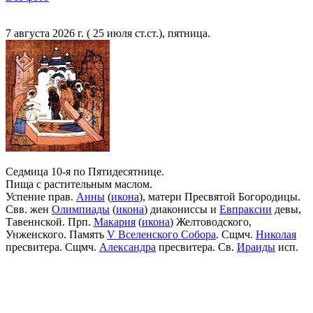
7 августа 2026 г. ( 25 июля ст.ст.), пятница.
Седмица 10-я по Пятидесятнице.
Пища с растительным маслом.
Успение прав.
Анны
(
икона
), матери Пресвятой Богородицы.
Свв. жен
Олимпиады
(
икона
) диакониссы и
Евпраксии
девы,
Тавеннской. Прп.
Макария
(
икона
) Желтоводского,
Унженского. Память
V Вселенского Собора
. Сщмч.
Николая
пресвитера. Сщмч.
Александра
пресвитера. Св.
Ираиды
исп.