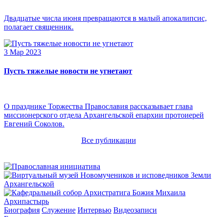
Двадцатые числа июня превращаются в малый апокалипсис,
полагает священник.
3 Мар 2023
Пусть тяжелые новости не угнетают
О празднике Торжества Православия рассказывает глава
миссионерского отдела Архангельской епархии протоиерей
Евгений Соколов.
Все публикации
Архипастырь
Биография
Служение
Интервью
Видеозаписи