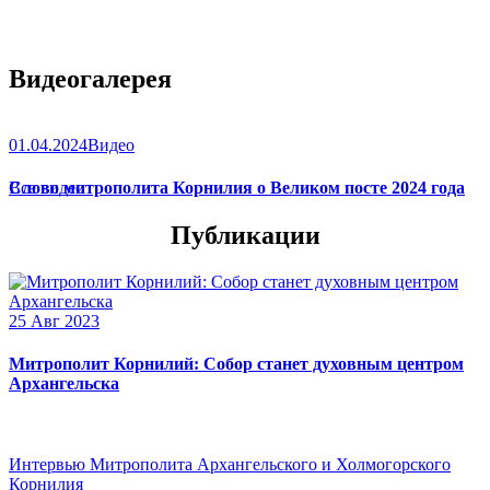
Видеогалерея
01.04.2024
Видео
Слово митрополита Корнилия о Великом посте 2024 года
Все видео
Публикации
25 Авг 2023
Митрополит Корнилий: Собор станет духовным центром
Архангельска
Интервью Митрополита Архангельского и Холмогорского
Корнилия